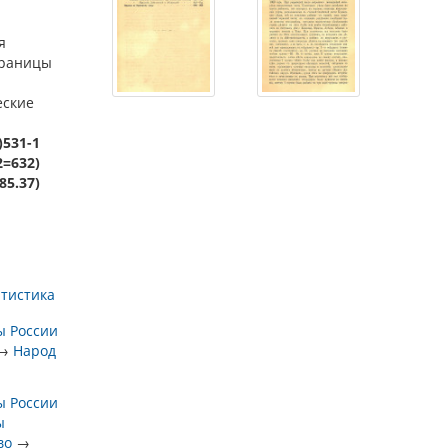
я
страницы
еские
)531-1
2=632)
85.37)
атистика
ы России
→
Народ
ы России
ы
во
→