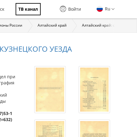
Ru
ск
ТВ канал
Войти
ионы России
Алтайский край
Алтайский край: страницы ис
Ы КУЗНЕЦКОГО УЕЗДА
дел при
ография
ский
оды
7)53-1
2=632)