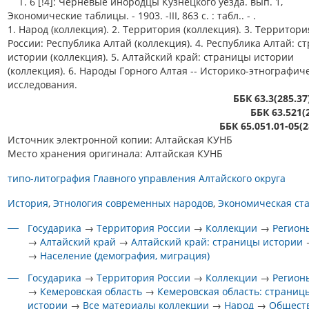
Т. 6 [!4]: Черневые инородцы Кузнецкого уезда. вып. 1,
Экономические таблицы. - 1903. -III, 863 с. : табл.. - .
1. Народ (коллекция). 2. Территория (коллекция). 3. Территори
России: Республика Алтай (коллекция). 4. Республика Алтай: 
истории (коллекция). 5. Алтайский край: страницы истории
(коллекция). 6. Народы Горного Алтая -- Историко-этнографич
исследования.
ББК 63.3(285.37
ББК 63.521(
ББК 65.051.01-05(2
Источник электронной копии: Алтайская КУНБ
Место хранения оригинала: Алтайская КУНБ
типо-литография Главного управления Алтайского округа
История
Этнология современных народов
Экономическая ст
Государика
→
Территория России
→
Коллекции
→
Регион
→
Алтайский край
→
Алтайский край: страницы истории
→
Население (демография, миграция)
Государика
→
Территория России
→
Коллекции
→
Регион
→
Кемеровская область
→
Кемеровская область: страниц
истории
→
Все материалы коллекции
→
Народ
→
Общест