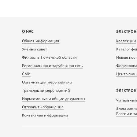
Карта
О НАС
ЭЛЕКТРОН
сайта
Общая информация
Коллекции
Ученый совет
Каталог фо
Филиал в Тюменской области
Новые пос
Региональная и зарубежная сеть
Формирован
СМИ
Центр ска
Организация мероприятий
Трансляции мероприятий
ЭЛЕКТРОН
Нормативные и общие документы
Читальный
Отправить обращение
Электронны
России и з
Контактная информация