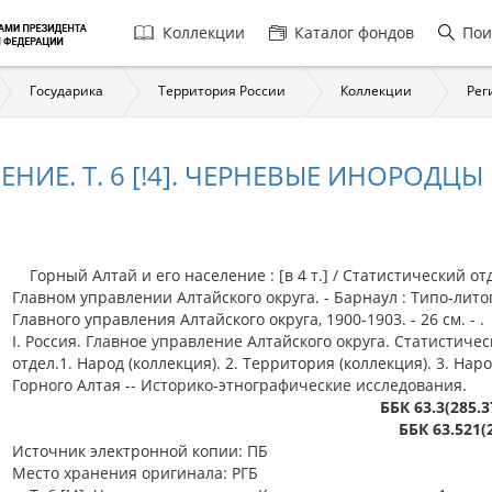
Главная
Коллекции
Каталог фондов
Пои
навигация
Государика
Территория России
Коллекции
Рег
НИЕ. Т. 6 [!4]. ЧЕРНЕВЫЕ ИНОРОДЦ
Горный Алтай и его население : [в 4 т.] / Статистический от
Главном управлении Алтайского округа. - Барнаул : Типо-лит
Главного управления Алтайского округа, 1900-1903. - 26 см. - .
I. Россия. Главное управление Алтайского округа. Статистиче
отдел.1. Народ (коллекция). 2. Территория (коллекция). 3. Нар
Горного Алтая -- Историко-этнографические исследования.
ББК 63.3(285.3
ББК 63.521(
Источник электронной копии: ПБ
Место хранения оригинала: РГБ