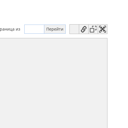
траница
из