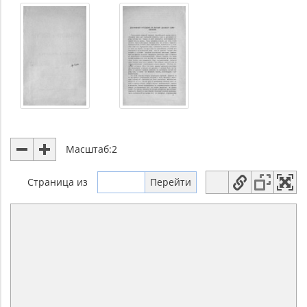
Масштаб:
2
Страница
из