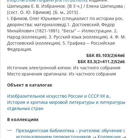
Шипицова Е. В. Избранное. [В 3 ч.] / Елена Шипицова ;
[сост. О. Ю. Ефимов]. [Б. м., 2015] .
I. Ефимов, Олег Юрьевич (специалист по истории рос.
дворянства; материаловед).1. Достоевский, Федор
Михайлович (1821-1881). "Бесы" -- Иллюстрации. 2.
Народ (коллекция). 3. Русский язык (коллекция). 4. Ф. М.
Достоевский (коллекция). 5. Графика -- Российская
Федерация.
ББК 85.103(2)64я6
ББК 83.3(2=411.2)52я6
Источник электронной копии: Из частного собрания
Место хранения оригинала: Из частного собрания
Объект в каталогах
Изобразительное искусство России и СССР XX в.
История и критика мировой литературы и литературы
отдельных стран
В коллекциях
Президентская библиотека – учителям: обучение с
использованием первоисточников
→
Коллекции
→