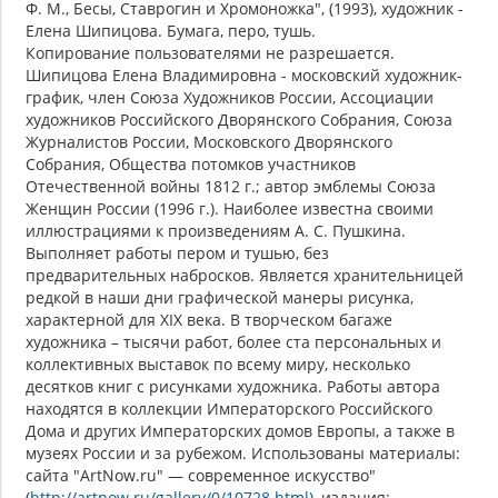
Ф. М., Бесы, Ставрогин и Хромоножка", (1993), художник -
Елена Шипицова. Бумага, перо, тушь.
Копирование пользователями не разрешается.
Шипицова Елена Владимировна - московский художник-
график, член Союза Художников России, Ассоциации
художников Российского Дворянского Собрания, Союза
Журналистов России, Московского Дворянского
Собрания, Общества потомков участников
Отечественной войны 1812 г.; автор эмблемы Союза
Женщин России (1996 г.). Наиболее известна своими
иллюстрациями к произведениям А. С. Пушкина.
Выполняет работы пером и тушью, без
предварительных набросков. Является хранительницей
редкой в наши дни графической манеры рисунка,
характерной для ХIХ века. В творческом багаже
художника – тысячи работ, более ста персональных и
коллективных выставок по всему миру, несколько
десятков книг с рисунками художника. Работы автора
находятся в коллекции Императорского Российского
Дома и других Императорских домов Европы, а также в
музеях России и за рубежом. Использованы материалы:
сайта "ArtNow.ru" — современное искусство"
(
http://artnow.ru/gallery/0/10728.html)
, издания: