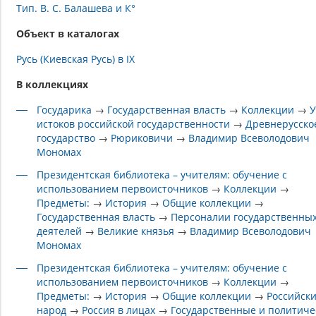
Тип. В. С. Балашева и К°
Объект в каталогах
Русь (Киевская Русь) в IX
В коллекциях
Государика
→
Государственная власть
→
Коллекции
→
истоков российской государственности
→
Древнерусско
государство
→
Рюриковичи
→
Владимир Всеволодович
Мономах
Президентская библиотека – учителям: обучение с
использованием первоисточников
→
Коллекции
→
Предметы:
→
История
→
Общие коллекции
→
Государственная власть
→
Персоналии государственны
деятелей
→
Великие князья
→
Владимир Всеволодович
Мономах
Президентская библиотека – учителям: обучение с
использованием первоисточников
→
Коллекции
→
Предметы:
→
История
→
Общие коллекции
→
Российск
народ
→
Россия в лицах
→
Государственные и политиче