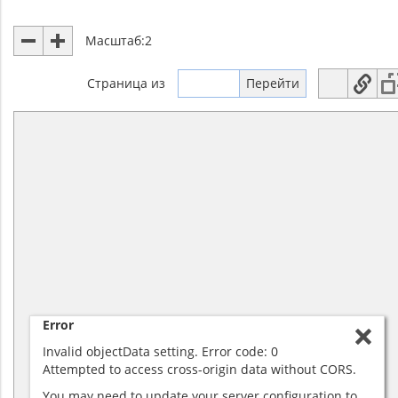
Масштаб:
2
Страница
из
Error
Invalid objectData setting. Error code: 0
Attempted to access cross-origin data without CORS.
You may need to update your server configuration to