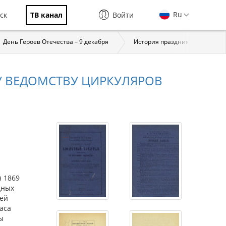
Ru
ск
ТВ канал
Войти
День Героев Отечества – 9 декабря
История праздника
За
 ВЕДОМСТВУ ЦИРКУЛЯРОВ
я 1869
дных
щей
аса
ы