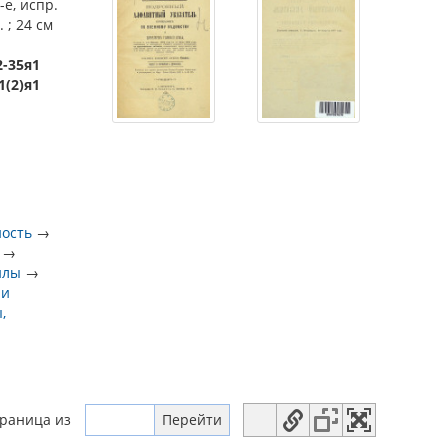
-е, испр.
. ; 24 см
2-35я1
1(2)я1
ность
→
→
илы
→
 и
,
траница
из