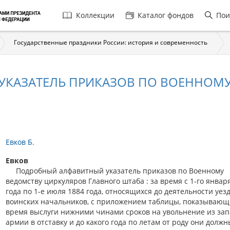
Главная
Коллекции
Каталог фондов
Пои
навигация
Государственные праздники России: история и современность
КАЗАТЕЛЬ ПРИКАЗОВ ПО ВОЕННОМУ
Евков Б.
Евков
Подробный алфавитный указатель приказов по Военному
ведомству циркуляров Главного штаба : за время с 1-го январ
года по 1-е июля 1884 года, относящихся до деятельности уез
воинских начальников, с приложением таблицы, показываю
время выслуги нижними чинами сроков на увольнение из зап
армии в отставку и до какого года по летам от роду они должн