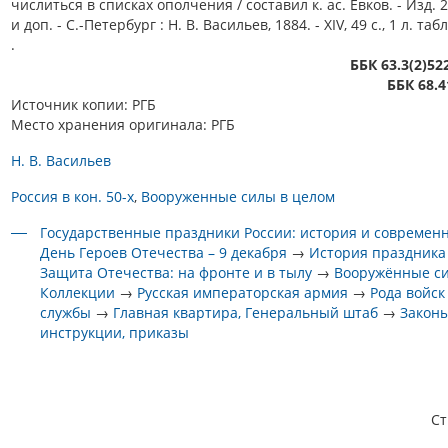
числиться в списках ополчения / составил к. ас. Евков. - Изд. 2
и доп. - С.-Петербург : Н. В. Васильев, 1884. - XIV, 49 с., 1 л. табл
.
ББК 63.3(2)52
ББК 68.4
Источник копии: РГБ
Место хранения оригинала: РГБ
Н. В. Васильев
Россия в кон. 50-х
Вооруженные силы в целом
Государственные праздники России: история и современ
День Героев Отечества – 9 декабря
→
История праздника
Защита Отечества: на фронте и в тылу
→
Вооружённые с
Коллекции
→
Русская императорская армия
→
Рода войск
службы
→
Главная квартира, Генеральный штаб
→
Законы
инструкции, приказы
С