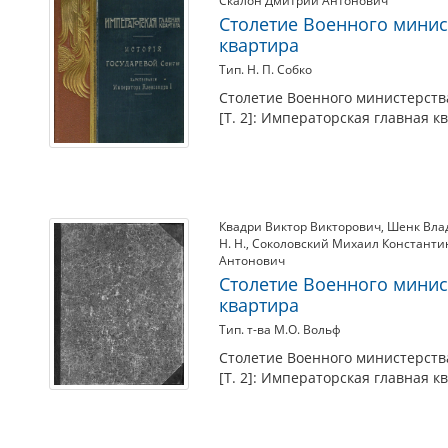
Скалон Дмитрий Антонович
Столетие Военного минист
квартира
Тип. Н. П. Собко
Столетие Военного министерства.
[Т. 2]: Императорская главная кв
Квадри Виктор Викторович
,
Шенк Вла
Н. Н.
,
Соколовский Михаил Константи
Антонович
Столетие Военного минист
квартира
Тип. т-ва М.О. Вольф
Столетие Военного министерства.
[Т. 2]: Императорская главная к