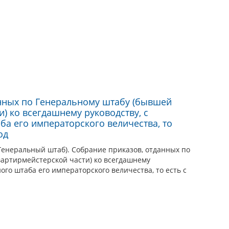
нных по Генеральному штабу (бывшей
) ко всегдашнему руководству, с
ба его императорского величества, то
од
Генеральный штаб). Собрание приказов, отданных по
артирмейстерской части) ко всегдашнему
ого штаба его императорского величества, то есть с