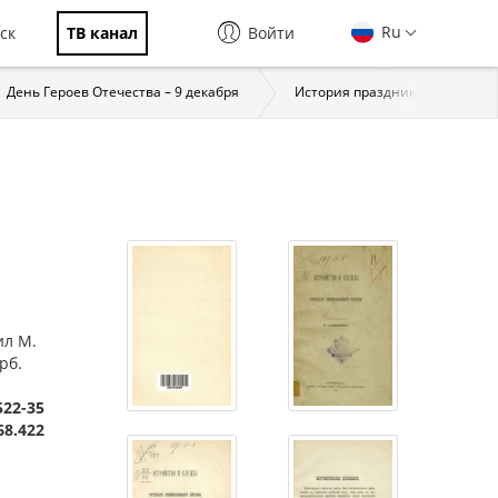
Ru
ск
ТВ канал
Войти
День Героев Отечества – 9 декабря
История праздника
За
ил М.
рб.
522-35
68.422