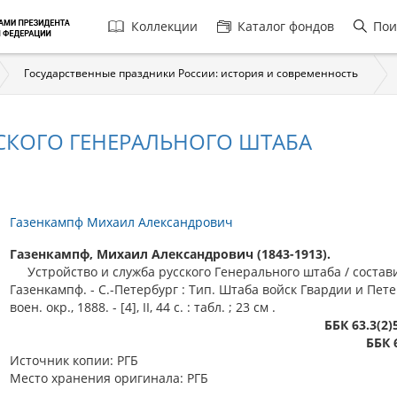
Главная
Коллекции
Каталог фондов
Пои
навигация
Государственные праздники России: история и современность
СКОГО ГЕНЕРАЛЬНОГО ШТАБА
Газенкампф Михаил Александрович
Газенкампф, Михаил Александрович (1843-1913).
Устройство и служба русского Генерального штаба / состав
Газенкампф. - С.-Петербург : Тип. Штаба войск Гвардии и Пете
воен. окр., 1888. - [4], II, 44 с. : табл. ; 23 см .
ББК 63.3(2)
ББК 
Источник копии: РГБ
Место хранения оригинала: РГБ