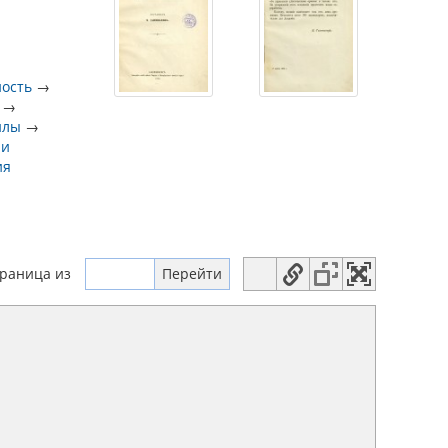
ность
→
→
илы
→
 и
ия
траница
из