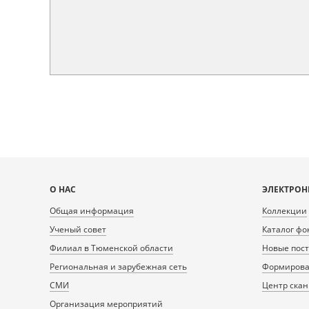
Карта
О НАС
ЭЛЕКТРОН
сайта
Общая информация
Коллекции
Ученый совет
Каталог фо
Филиал в Тюменской области
Новые пос
Региональная и зарубежная сеть
Формирован
СМИ
Центр ска
Организация мероприятий