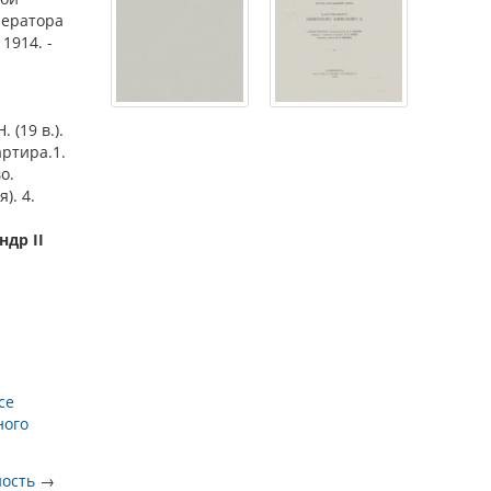
мператора
 1914. -
 (19 в.).
артира.1.
о.
). 4.
ндр II
се
ного
ность
→