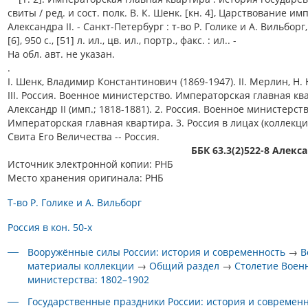
свиты / ред. и сост. полк. В. К. Шенк. [кн. 4], Царствование и
Александра II. - Санкт-Петербург : т-во Р. Голике и А. Вильборг,
[6], 950 с., [51] л. ил., цв. ил., портр., факс. : ил.. -
На обл. авт. не указан.
.
I. Шенк, Владимир Константинович (1869-1947). II. Мерлин, Н. Н.
III. Россия. Военное министерство. Императорская главная кв
Александр II (имп.; 1818-1881). 2. Россия. Военное министерств
Императорская главная квартира. 3. Россия в лицах (коллекция
Свита Его Величества -- Россия.
ББК 63.3(2)522-8 Алекса
Источник электронной копии: РНБ
Место хранения оригинала: РНБ
Т-во Р. Голике и А. Вильборг
Россия в кон. 50-х
Вооружённые силы России: история и современность
→
В
материалы коллекции
→
Общий раздел
→
Столетие Воен
министерства: 1802–1902
Государственные праздники России: история и современ