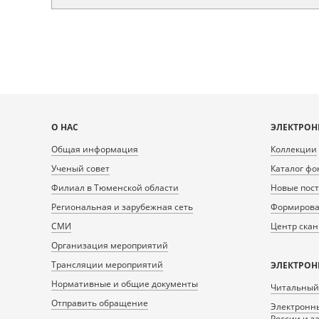
Карта
О НАС
ЭЛЕКТРОН
сайта
Общая информация
Коллекции
Ученый совет
Каталог фо
Филиал в Тюменской области
Новые пос
Региональная и зарубежная сеть
Формирован
СМИ
Центр ска
Организация мероприятий
Трансляции мероприятий
ЭЛЕКТРОН
Нормативные и общие документы
Читальный
Отправить обращение
Электронны
России и з