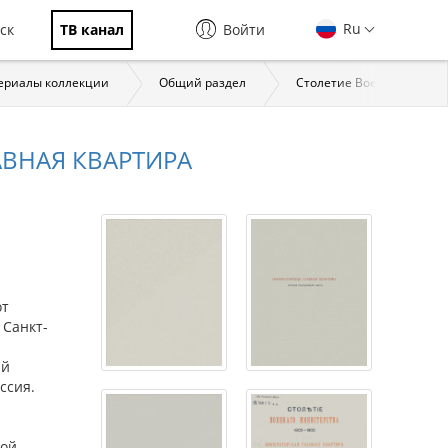
Ru
ск
ТВ канал
Войти
ериалы коллекции
Общий раздел
Столетие Военного мини
АВНАЯ КВАРТИРА
от
 Санкт-
ий
ссия.
вой