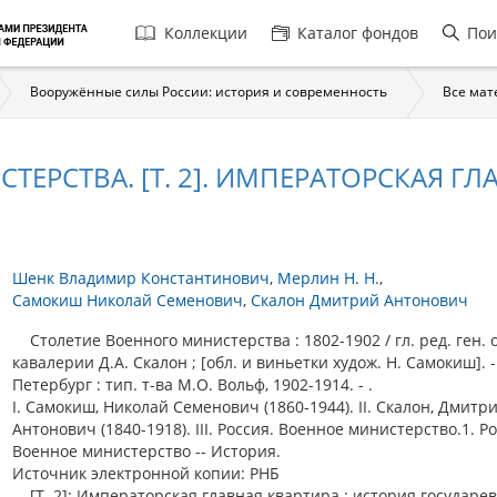
Главная
Коллекции
Каталог фондов
Пои
навигация
Вооружённые силы России: история и современность
Все мат
ЕРСТВА. [Т. 2]. ИМПЕРАТОРСКАЯ ГЛ
Шенк Владимир Константинович
Мерлин Н. Н.
Самокиш Николай Семенович
Скалон Дмитрий Антонович
Столетие Военного министерства : 1802-1902 / гл. ред. ген. 
кавалерии Д.А. Скалон ; [обл. и виньетки худож. Н. Самокиш]. -
Петербург : тип. т-ва М.О. Вольф, 1902-1914. - .
I. Самокиш, Николай Семенович (1860-1944). II. Скалон, Дмитр
Антонович (1840-1918). III. Россия. Военное министерство.1. Ро
Военное министерство -- История.
Источник электронной копии: РНБ
[Т. 2]: Императорская главная квартира : история государе