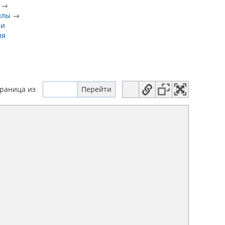
→
илы
→
 и
ия
траница
из