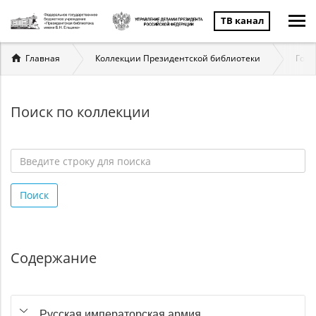
ТВ канал
Вы
Главная
Коллекции Президентской библиотеки
Госу
здесь
Поиск по коллекции
Введите
строку
Поиск
для
поиска
*
Содержание
Русская императорская армия