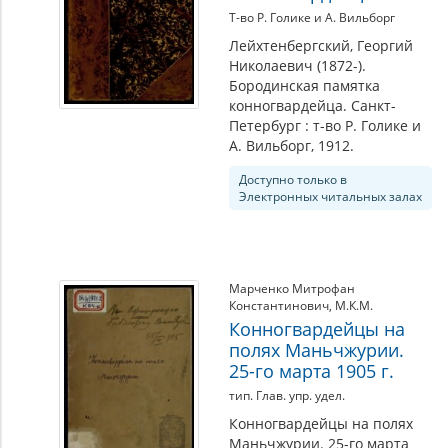
Т-во Р. Голике и А. Вильборг
Лейхтенбергский, Георгий
Николаевич (1872-).
Бородинская памятка
конногвардейца. Санкт-
Петербург : т-во Р. Голике и
А. Вильборг, 1912.
Доступно только в
Электронных читальных залах
Марченко Митрофан
Константинович
,
М.К.М.
Конногвардейцы на
полях Маньчжурии.
25-го марта 1905 г.
тип. Глав. упр. удел.
Конногвардейцы на полях
Маньчжурии. 25-го марта