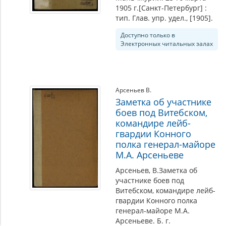
1905 г.[Санкт-Петербург] :
тип. Глав. упр. удел., [1905].
Доступно только в
Электронных читальных залах
Арсеньев В.
Заметка об участнике
боев под Витебском,
командире лейб-
гвардии Конного
полка генерал-майоре
М.А. Арсеньеве
Арсеньев, В.Заметка об
участнике боев под
Витебском, командире лейб-
гвардии Конного полка
генерал-майоре М.А.
Арсеньеве. Б. г.