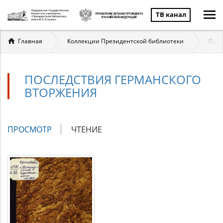
ТВ канал
Вы
Главная
Коллекции Президентской библиотеки
През
здесь
ПОСЛЕДСТВИЯ ГЕРМАНСКОГО
ВТОРЖЕНИЯ
Главные
ПРОСМОТР
(АКТИВНАЯ
ЧТЕНИЕ
вкладки
ВКЛАДКА)