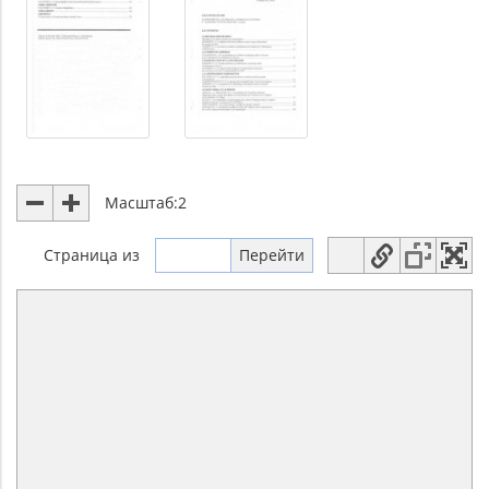
Масштаб:
2
Страница
из