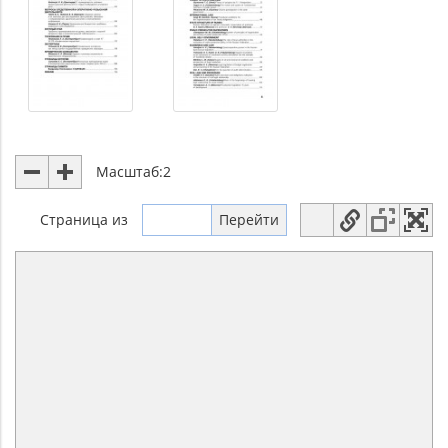
Масштаб:
2
Страница
из