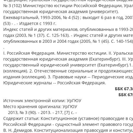
№ 3 (102) Министерство юстиции Российской Федерации, Ура
государственная юридическая академия (университет).
Ежеквартальный, 1993-2006, № 4 (52) ; выходит 6 раз в год, 200
(53) - . - Издается с 1993 г.
Индекс статей и других материалов, опубликованных в 1993-2
годах (2003, № 1 (37). С. 125-163). - Индекс статей и других мат
опубликованных в 2003 и 2004 годах (2005, № 1 (45). С. 140-154)
.
I. Российская Федерация. Министерство юстиции. II. Уральска
государственная юридическая академия (Екатеринбург). III. У
государственный юридический университет (Екатеринбург).1.
(коллекция). 2. Отечественные сериальные и продолжающие
издания (коллекция). 3. Правовые науки -- Периодические изд
Юридические журналы -- Российская Федерация.
ББК 67.3
ББК 67
Источник электронной копии: УрГЮУ
Место хранения оригинала: УрГЮУ
2013, № 3 (90). - 2013. - 217, [7] с. -
Содержит статьи: Конституционное (уставное) правосудие в с
Российской Федерации - сущностный элемент правового госуд
В. Н. Демидов. Конституционализация правосудия и конститу