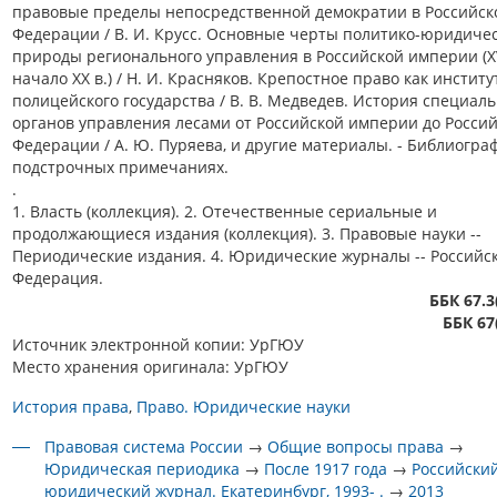
правовые пределы непосредственной демократии в Российск
Федерации / В. И. Крусс. Основные черты политико-юридиче
природы регионального управления в Российской империи (XVI
начало XX в.) / Н. И. Красняков. Крепостное право как институ
полицейского государства / В. В. Медведев. История специал
органов управления лесами от Российской империи до Росси
Федерации / А. Ю. Пуряева, и другие материалы. - Библиогра
подстрочных примечаниях.
.
1. Власть (коллекция). 2. Отечественные сериальные и
продолжающиеся издания (коллекция). 3. Правовые науки --
Периодические издания. 4. Юридические журналы -- Российс
Федерация.
ББК 67.3
ББК 67
Источник электронной копии: УрГЮУ
Место хранения оригинала: УрГЮУ
История права
Право. Юридические науки
Правовая система России
→
Общие вопросы права
→
Юридическая периодика
→
После 1917 года
→
Российски
юридический журнал. Екатеринбург, 1993- .
→
2013