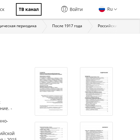
Ru
ск
ТВ канал
Войти
ическая периодика
После 1917 года
Российский юридически
:
ние. -
чно-
сийской
 ; 2015,