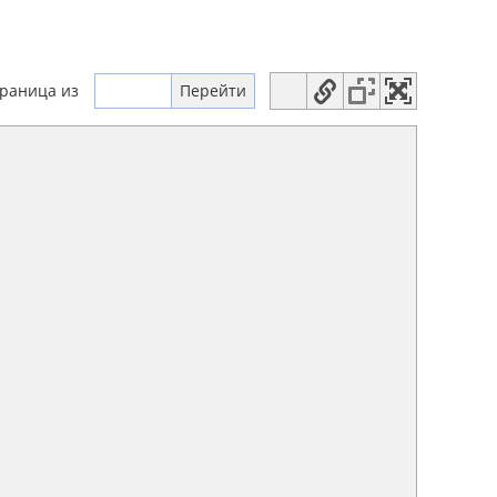
траница
из