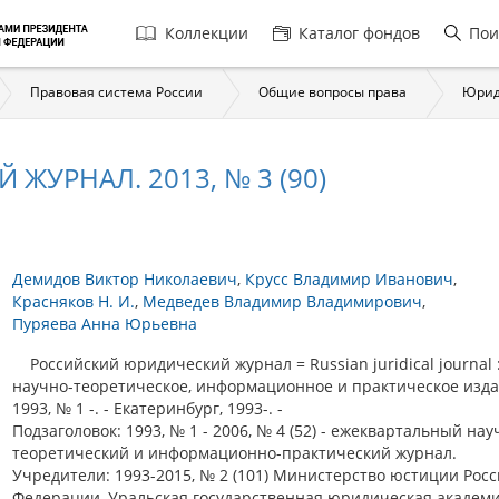
Главная
Коллекции
Каталог фондов
Пои
навигация
Правовая система России
Общие вопросы права
Юрид
УРНАЛ. 2013, № 3 (90)
Демидов Виктор Николаевич
Крусс Владимир Иванович
Красняков Н. И.
Медведев Владимир Владимирович
Пуряева Анна Юрьевна
Российский юридический журнал = Russian juridical journal 
научно-теоретическое, информационное и практическое изда
1993, № 1 -. - Екатеринбург, 1993-. -
Подзаголовок: 1993, № 1 - 2006, № 4 (52) - ежеквартальный нау
теоретический и информационно-практический журнал.
Учредители: 1993-2015, № 2 (101) Министерство юстиции Рос
Федерации, Уральская государственная юридическая академия