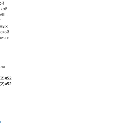
ой
ской
II -
т
ьных
йской
фия в
кая
(2)я52
(2)я52
й