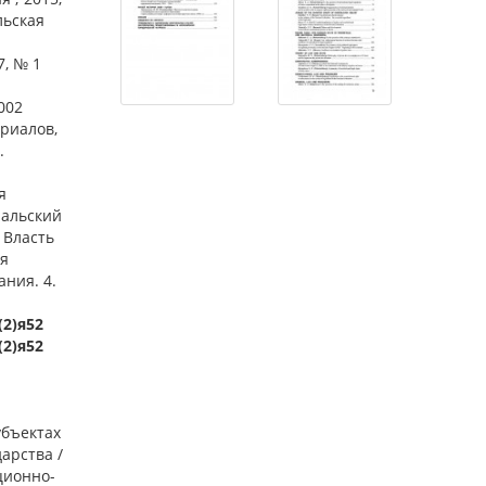
льская
7, № 1
002
ериалов,
.
я
ральский
 Власть
ся
ания. 4.
(2)я52
(2)я52
убъектах
арства /
ционно-