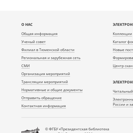
Карта
О НАС
ЭЛЕКТРОН
сайта
Общая информация
Коллекции
Ученый совет
Каталог фо
Филиал в Тюменской области
Новые пос
Региональная и зарубежная сеть
Формирован
СМИ
Центр ска
Организация мероприятий
Трансляции мероприятий
ЭЛЕКТРОН
Нормативные и общие документы
Читальный
Отправить обращение
Электронны
России и з
Контактная информация
© ФГБУ «Президентская библиотека