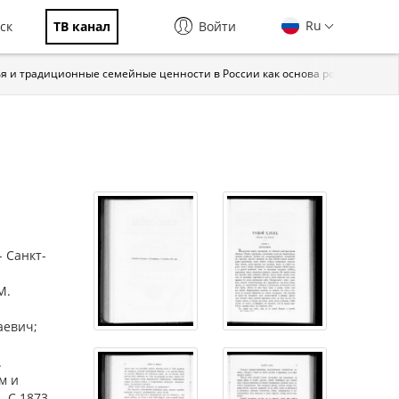
Ru
ск
ТВ канал
Войти
я и традиционные семейные ценности в России как основа российской г
 Санкт-
М.
аевич;
.
м и
. С 1873