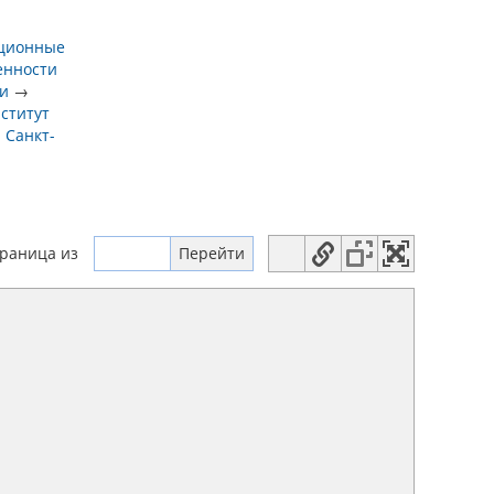
иционные
енности
ии
→
ститут
 Санкт-
траница
из