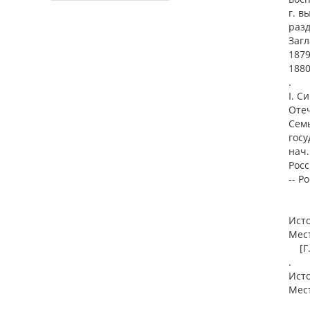
г. в
разд
Загл
1879
1880
.
I. С
Оте
Семь
госу
нач.
Росс
-- Р
Ист
Мест
[Г. 
.
Ист
Мест