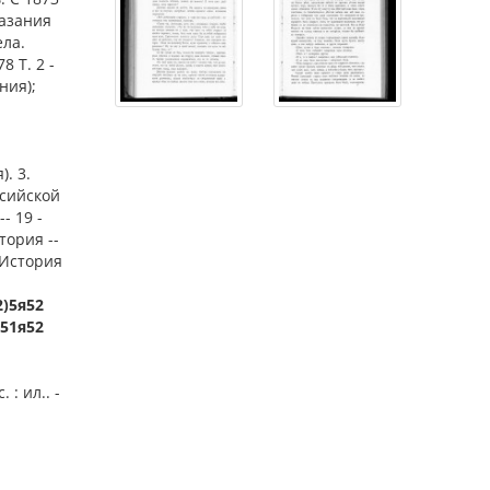
казания
ела.
8 Т. 2 -
ния);
. 3.
ссийской
- 19 -
тория --
- История
2)5я52
.51я52
 : ил.. -