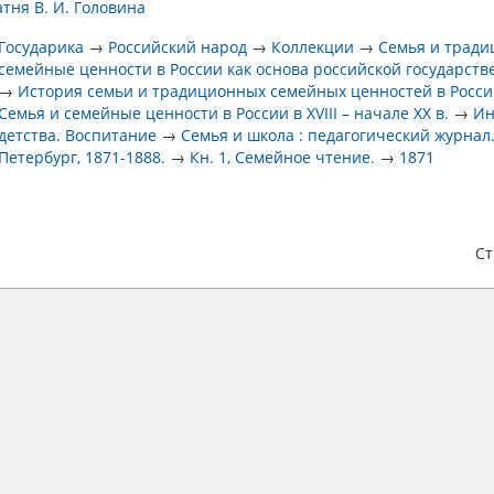
тня В. И. Головина
Государика
→
Российский народ
→
Коллекции
→
Семья и трад
семейные ценности в России как основа российской государств
→
История семьи и традиционных семейных ценностей в Росс
Семья и семейные ценности в России в XVIII – начале XX в.
→
Ин
детства. Воспитание
→
Семья и школа : педагогический журнал.
Петербург, 1871-1888.
→
Кн. 1, Семейное чтение.
→
1871
С