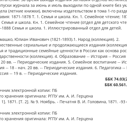
ыпуски журнала за июнь и июль выходили по одной книге без у
ела (летние книжки), включены издательством в тома 1-го разд
авия: 1871-1878 Т. 1. Семья и школа. Кн. 1. Семейное чтение; 187
 Семья и школа. Кн. 1. Семейное чтение (отдел для детского чте
-1888 Семья и школа. 1. Иллюстрированный отдел для детей.
имашко, Юлиан Иванович (1821-1893).1. Народ (коллекция). 2.
чественные сериальные и продолжающиеся издания (коллекция)
я и традиционные семейные ценности в России как основа ро
дарственности (коллекция). 4. Образование -- История -- Россия -
 20 вв. -- Периодические издания. 5. Семейное воспитание -- Ис
ия -- 18 - нач. 20 вв. -- Периодические издания. 6. Педагогика -
оссия -- 19 в. -- Периодические издания.
ББК 74.03(
ББК 60.561
очник электронной копии: ПБ
о хранения оригинала: РГПУ им. А. И. Герцена
1]. 1871. [Т. 2]. № 9. Ноябрь. - Печатня В. И. Головина, 1871. -93 с.
очник электронной копии: ПБ
о хранения оригинала: РГПУ им. А. И. Герцена