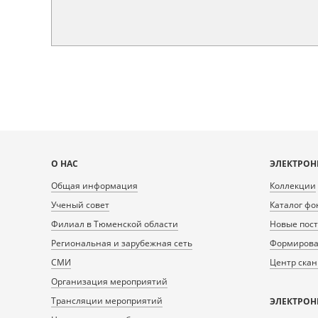
Карта
О НАС
ЭЛЕКТРОН
сайта
Общая информация
Коллекции
Ученый совет
Каталог фо
Филиал в Тюменской области
Новые пос
Региональная и зарубежная сеть
Формирован
СМИ
Центр ска
Организация мероприятий
Трансляции мероприятий
ЭЛЕКТРОН