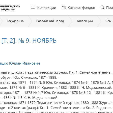
Главная
Коллекции
Каталог фондов
Пои
навигация
Государика
Российский народ
Коллекции
Семь
[Т. 2]. № 9. НОЯБРЬ
ашко Юлиан Иванович
я и школа : педагогический журнал. Кн. 1, Семейное чтение. -
рбург : Юл. Симашко, 1871-1888. -
тельства: 1871 - 1874 № 5 Юл. Симашко; 1874 № 6 - 1876 № 5 А. 
мин; 1876 № 6 - 1881 К. Краевич; 1882-1888 К. Н. Модзалевский.
кторы: 1871 - 1878 № 1-7 Юл. Симашко; 1878 № 8-12 - 1881 К. Кр
 - 1884 № 1-5 К. Н. Модзалевский.
аголовки: 1871-1879 Педагогический журнал; 1880-1888 Журнал
дит в 2 книгах (разд.): Кн. 1. Семейное чтение и Кн. 2. Родителя
итателям. За время выхода издания заглавия отделов менялись