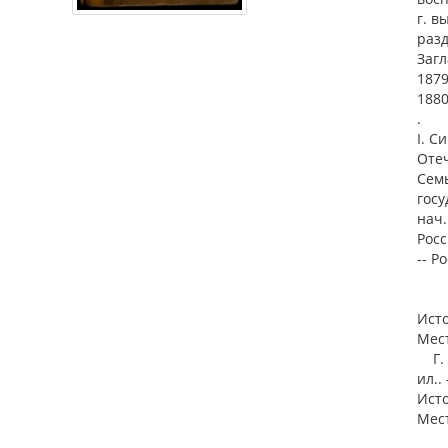
г. в
разд
Загл
1879
1880
.
I. С
Оте
Семь
госу
нач.
Росс
-- Р
Ист
Мест
Г. 1
ил.. 
Ист
Мест