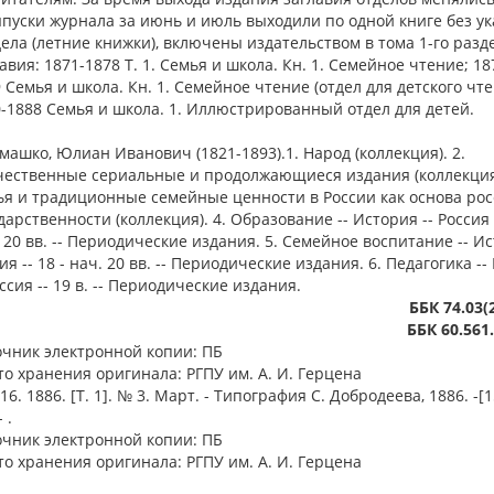
ыпуски журнала за июнь и июль выходили по одной книге без у
ела (летние книжки), включены издательством в тома 1-го разд
авия: 1871-1878 Т. 1. Семья и школа. Кн. 1. Семейное чтение; 187
 Семья и школа. Кн. 1. Семейное чтение (отдел для детского чте
-1888 Семья и школа. 1. Иллюстрированный отдел для детей.
имашко, Юлиан Иванович (1821-1893).1. Народ (коллекция). 2.
чественные сериальные и продолжающиеся издания (коллекция)
я и традиционные семейные ценности в России как основа ро
дарственности (коллекция). 4. Образование -- История -- Россия -
 20 вв. -- Периодические издания. 5. Семейное воспитание -- Ис
ия -- 18 - нач. 20 вв. -- Периодические издания. 6. Педагогика -
оссия -- 19 в. -- Периодические издания.
ББК 74.03(
ББК 60.561
очник электронной копии: ПБ
о хранения оригинала: РГПУ им. А. И. Герцена
6. 1886. [Т. 1]. № 3. Март. - Типография С. Добродеева, 1886. -[15
- .
очник электронной копии: ПБ
о хранения оригинала: РГПУ им. А. И. Герцена