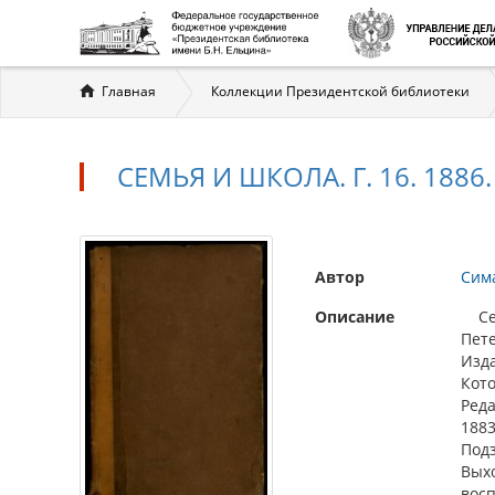
Вы
Главная
Коллекции Президентской библиотеки
здесь
СЕМЬЯ И ШКОЛА. Г. 16. 1886. 
Автор
Сим
Описание
Семь
Пете
Изда
Кото
Реда
1883
Подз
Выхо
восп