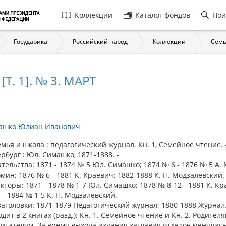
Главная
Коллекции
Каталог фондов
Пои
навигация
Государика
Российский народ
Коллекции
Семь
[Т. 1]. № 3. МАРТ
ашко Юлиан Иванович
я и школа : педагогический журнал. Кн. 1, Семейное чтение. -
рбург : Юл. Симашко, 1871-1888. -
тельства: 1871 - 1874 № 5 Юл. Симашко; 1874 № 6 - 1876 № 5 А. 
мин; 1876 № 6 - 1881 К. Краевич; 1882-1888 К. Н. Модзалевский.
кторы: 1871 - 1878 № 1-7 Юл. Симашко; 1878 № 8-12 - 1881 К. Кр
 - 1884 № 1-5 К. Н. Модзалевский.
аголовки: 1871-1879 Педагогический журнал; 1880-1888 Журнал
дит в 2 книгах (разд.): Кн. 1. Семейное чтение и Кн. 2. Родителя
итателям. За время выхода издания заглавия отделов менялись