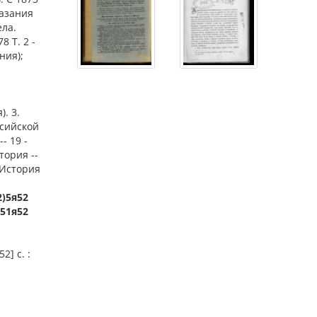
казания
ела.
8 Т. 2 -
ния);
. 3.
ссийской
- 19 -
тория --
- История
2)5я52
.51я52
2] с. :