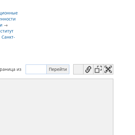
иционные
енности
ии
→
ститут
 Санкт-
траница
из