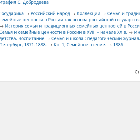
ография С. Добродеева
Государика
→
Российский народ
→
Коллекции
→
Семья и трад
семейные ценности в России как основа российской государств
→
История семьи и традиционных семейных ценностей в Росс
Семья и семейные ценности в России в XVIII – начале XX в.
→
Ин
детства. Воспитание
→
Семья и школа : педагогический журнал.
Петербург, 1871-1888.
→
Кн. 1, Семейное чтение.
→
1886
С