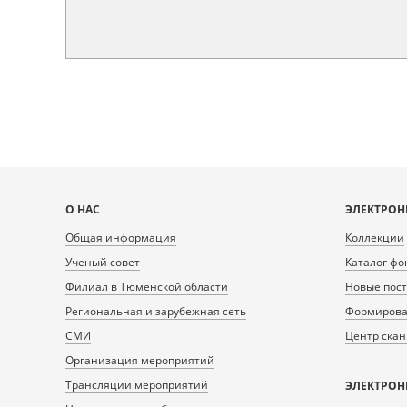
Карта
О НАС
ЭЛЕКТРОН
сайта
Общая информация
Коллекции
Ученый совет
Каталог фо
Филиал в Тюменской области
Новые пос
Региональная и зарубежная сеть
Формирован
СМИ
Центр ска
Организация мероприятий
Трансляции мероприятий
ЭЛЕКТРОН