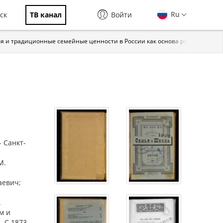
Ru
ск
ТВ канал
Войти
я и традиционные семейные ценности в России как основа российской г
 Санкт-
М.
аевич;
.
м и
. С 1873