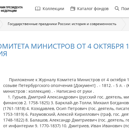
Главная
Коллекции
Каталог фондов
Пои
навигация
Государственные праздники России: история и современность
МИТЕТА МИНИСТРОВ ОТ 4 ОКТЯБРЯ 18
ИЯ
Приложение к Журналу Комитета Министров от 4 октября 18
созыве Петербургского ополчения [Документ] . - 1812. - 5 л. - 
министров : коллекция) . - Написано от руки .
1. Гурьев, Дмитрий Александрович (русский гос. деятель, м
финансов 2. 1758-1825) 3. Барклай-де-Толли, Михаил Богдано
(1761-1818) 4. Козодавлев, Осип Петрович (гос. деятель, писате
1753-1819) 6. Разумовский, Алексей Кириллович (граф, гос. дея
1748-1822) 8. Балашов, Александр Дмитриевич (гос. деятель, 
от инфантерии 9. 1770-1837) 10. Дмитриев, Иван Иванович (поэ