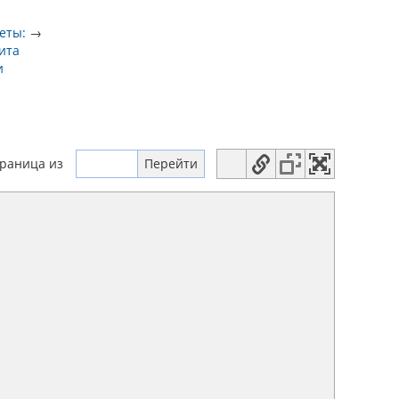
еты:
→
ита
и
траница
из