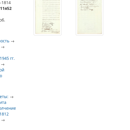
2-1814
ю11я52
об.
ность
→
→
945 гг.
→
ой
о
еты:
→
ита
олчение
1812
→