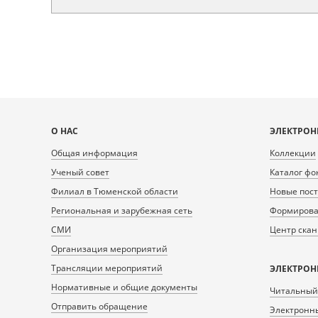
Карта
О НАС
ЭЛЕКТРОН
сайта
Общая информация
Коллекции
Ученый совет
Каталог фо
Филиал в Тюменской области
Новые пос
Региональная и зарубежная сеть
Формирован
СМИ
Центр ска
Организация мероприятий
Трансляции мероприятий
ЭЛЕКТРОН
Нормативные и общие документы
Читальный
Отправить обращение
Электронны