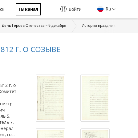
Ru
ск
ТВ канал
Войти
День Героев Отечества – 9 декабря
История праздника
За
12 Г. О СОЗЫВЕ
12 г. о
(Комитет
инистр
вич
ль 5.
тель 7.
генерал
т, гос.