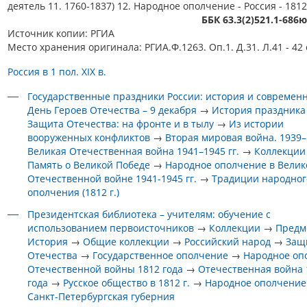
деятель 11. 1760-1837) 12. Народное ополчение - Россия - 181
ББК 63.3(2)521.1-686
Источник копии: РГИА
Место хранения оригинала: РГИА.Ф.1263. Оп.1. Д.31. Л.41 - 42 
Россия в 1 пол. XIX в.
Государственные праздники России: история и современ
День Героев Отечества – 9 декабря
→
История праздника
Защита Отечества: на фронте и в тылу
→
Из истории
вооруженных конфликтов
→
Вторая мировая война. 1939–1
Великая Отечественная война 1941–1945 гг.
→
Коллекции
Память о Великой Победе
→
Народное ополчение в Велик
Отечественной войне 1941-1945 гг.
→
Традиции народног
ополчения (1812 г.)
Президентская библиотека – учителям: обучение с
использованием первоисточников
→
Коллекции
→
Предм
История
→
Общие коллекции
→
Российский народ
→
Защ
Отечества
→
Государственное ополчение
→
Народное оп
Отечественной войны 1812 года
→
Отечественная война 
года
→
Русское общество в 1812 г.
→
Народное ополчение
Санкт-Петербургская губерния