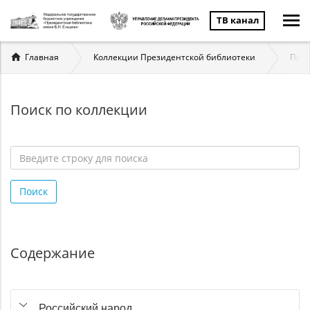
ТВ канал
Вы
Главная
Коллекции Президентской библиотеки
През
здесь
Поиск по коллекции
Введите
строку
Поиск
для
поиска
*
Содержание
Российский народ