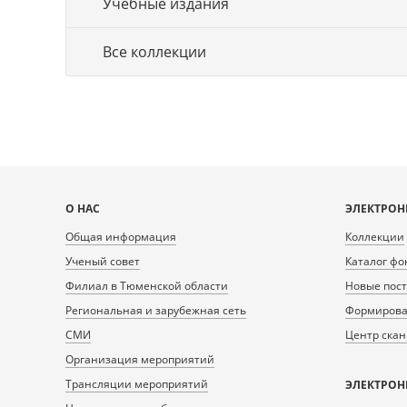
Учебные издания
Все коллекции
Карта
О НАС
ЭЛЕКТРОН
сайта
Общая информация
Коллекции
Ученый совет
Каталог фо
Филиал в Тюменской области
Новые пос
Региональная и зарубежная сеть
Формирован
СМИ
Центр ска
Организация мероприятий
Трансляции мероприятий
ЭЛЕКТРОН