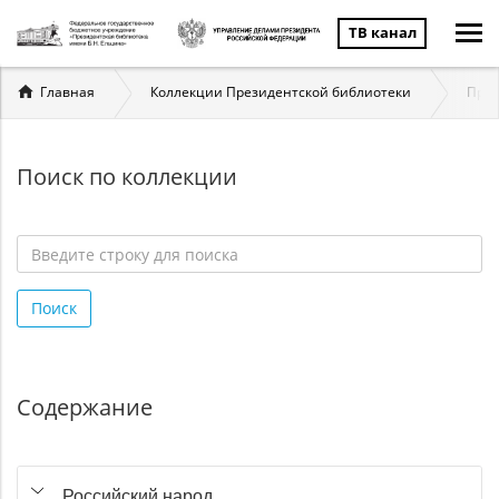
ТВ канал
Вы
Главная
Коллекции Президентской библиотеки
През
здесь
Поиск по коллекции
Введите
строку
Поиск
для
поиска
*
Содержание
Российский народ