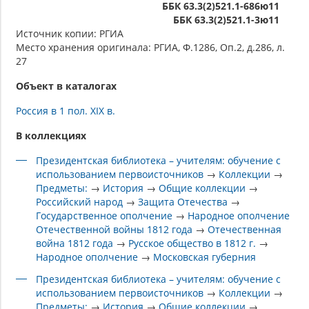
ББК 63.3(2)521.1-686ю11
ББК 63.3(2)521.1-3ю11
Источник копии: РГИА
Место хранения оригинала: РГИА, Ф.1286, Оп.2, д.286, л.
27
Объект в каталогах
Россия в 1 пол. XIX в.
В коллекциях
Президентская библиотека – учителям: обучение с
использованием первоисточников
→
Коллекции
→
Предметы:
→
История
→
Общие коллекции
→
Российский народ
→
Защита Отечества
→
Государственное ополчение
→
Народное ополчение
Отечественной войны 1812 года
→
Отечественная
война 1812 года
→
Русское общество в 1812 г.
→
Народное ополчение
→
Московская губерния
Президентская библиотека – учителям: обучение с
использованием первоисточников
→
Коллекции
→
Предметы:
→
История
→
Общие коллекции
→