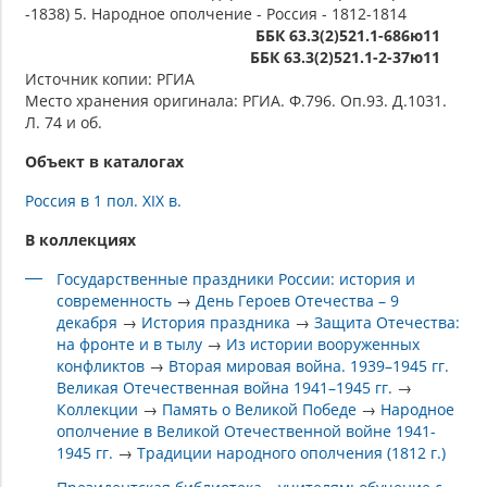
-1838) 5. Народное ополчение - Россия - 1812-1814
ББК 63.3(2)521.1-686ю11
ББК 63.3(2)521.1-2-37ю11
Источник копии: РГИА
Место хранения оригинала: РГИА. Ф.796. Оп.93. Д.1031.
Л. 74 и об.
Объект в каталогах
Россия в 1 пол. XIX в.
В коллекциях
Государственные праздники России: история и
современность
→
День Героев Отечества – 9
декабря
→
История праздника
→
Защита Отечества:
на фронте и в тылу
→
Из истории вооруженных
конфликтов
→
Вторая мировая война. 1939–1945 гг.
Великая Отечественная война 1941–1945 гг.
→
Коллекции
→
Память о Великой Победе
→
Народное
ополчение в Великой Отечественной войне 1941-
1945 гг.
→
Традиции народного ополчения (1812 г.)