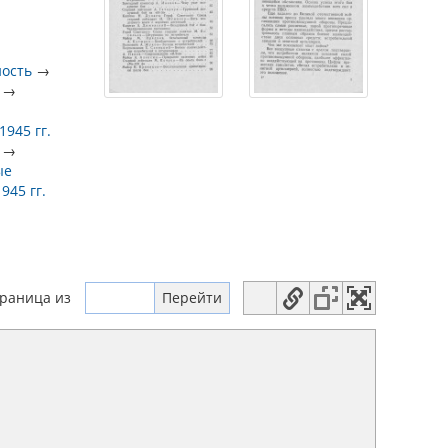
ность
→
→
945 гг.
→
ые
945 гг.
траница
из