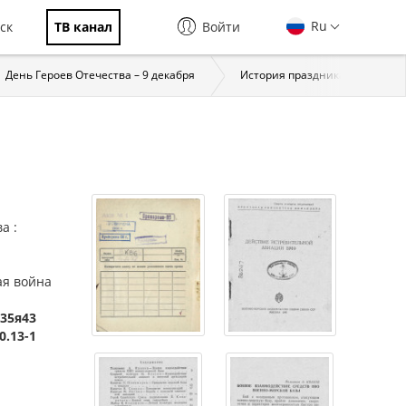
Ru
ск
ТВ канал
Войти
День Героев Отечества – 9 декабря
История праздника
За
а :
ая война
-35я43
0.13-1