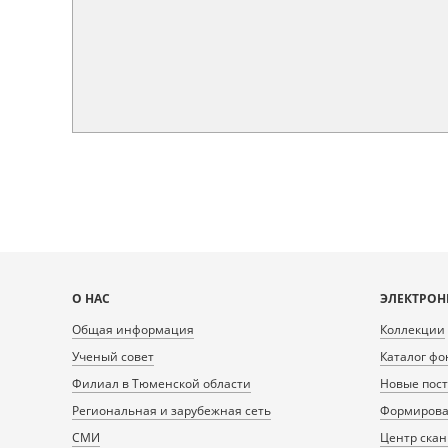
Карта
О НАС
ЭЛЕКТРОН
сайта
Общая информация
Коллекции
Ученый совет
Каталог фо
Филиал в Тюменской области
Новые пос
Региональная и зарубежная сеть
Формирован
СМИ
Центр ска