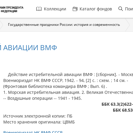
Главная
Коллекции
Каталог фондов
Пои
навигация
Государственные праздники России: история и современность
Й АВИАЦИИ ВМФ
Действие истребительной авиации ВМФ : [сборник]. - Москв
Военмориздат НК ВМФ СССР, 1942. - 94, [2] с. : схем. ; 14 см. -
(Фронтовая библиотека командира ВМФ ; Вып. 6) .
1. Морская истребительная авиация. 2. Великая Отечественн
-- Воздушные операции -- 1941 - 1945.
ББК 63.3(2)622
ББК 68.53
Источник электронной копии: ПБ
Место хранения оригинала: ЦВМБ
Военмориздат НК ВМФ СССР