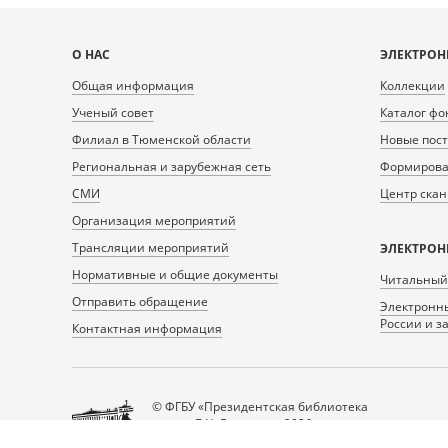
Карта
О НАС
ЭЛЕКТРОН
сайта
Общая информация
Коллекции
Ученый совет
Каталог фо
Филиал в Тюменской области
Новые пос
Региональная и зарубежная сеть
Формирован
СМИ
Центр ска
Организация мероприятий
Трансляции мероприятий
ЭЛЕКТРОН
Нормативные и общие документы
Читальный
Отправить обращение
Электронны
России и з
Контактная информация
© ФГБУ «Президентская библиотека
имени Б.Н. Ельцина», 2026
Все права защищены.