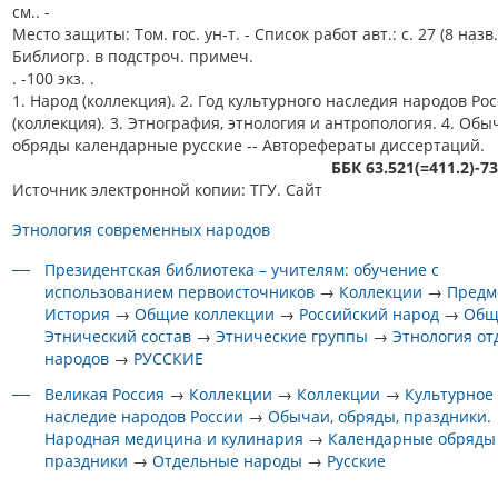
см.. -
Место защиты: Том. гос. ун-т. - Список работ авт.: с. 27 (8 назв.)
Библиогр. в подстроч. примеч.
. -100 экз. .
1. Народ (коллекция). 2. Год культурного наследия народов Ро
(коллекция). 3. Этнография, этнология и антропология. 4. Обы
обряды календарные русские -- Авторефераты диссертаций.
ББК 63.521(=411.2)-7
Источник электронной копии: ТГУ. Сайт
Этнология современных народов
Президентская библиотека – учителям: обучение с
использованием первоисточников
→
Коллекции
→
Предм
История
→
Общие коллекции
→
Российский народ
→
Общ
Этнический состав
→
Этнические группы
→
Этнология о
народов
→
РУССКИЕ
Великая Россия
→
Коллекции
→
Коллекции
→
Культурное
наследие народов России
→
Обычаи, обряды, праздники.
Народная медицина и кулинария
→
Календарные обряды
праздники
→
Отдельные народы
→
Русские