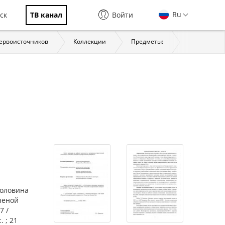
Ru
ск
ТВ канал
Войти
первоисточников
Коллекции
Предметы:
История
половина
ученой
7 /
. ; 21