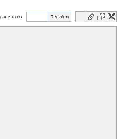
траница
из