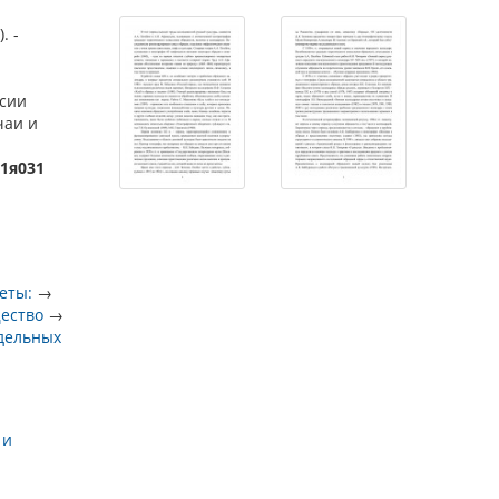
. -
ссии
чаи и
31я031
еты:
→
ество
→
тдельных
 и