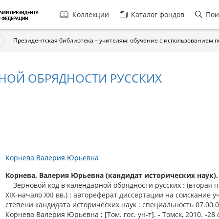
Главная
Коллекции
Каталог фондов
Пои
навигация
Президентская библиотека – учителям: обучение с использованием 
РНОЙ ОБРЯДНОСТИ РУССКИХ
Корнева Валерия Юрьевна
Корнева, Валерия Юрьевна (кандидат исторических наук).
Зерновой код в календарной обрядности русских : (вторая 
XIX-начало XXI вв.) : автореферат диссертации на соискание 
степени кандидата исторических наук : специальность 07.00.0
Корнева Валерия Юрьевна ; [Том. гос. ун-т]. - Томск, 2010. -28 с