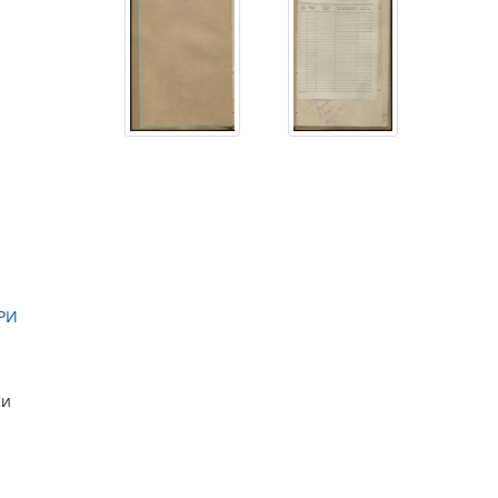
РИ
ии