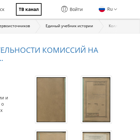
Ru
ск
ТВ канал
Войти
первоисточников
Единый учебник истории
Коллекции През
ТЕЛЬНОСТИ КОМИССИЙ НА
.
ии и
 о
их