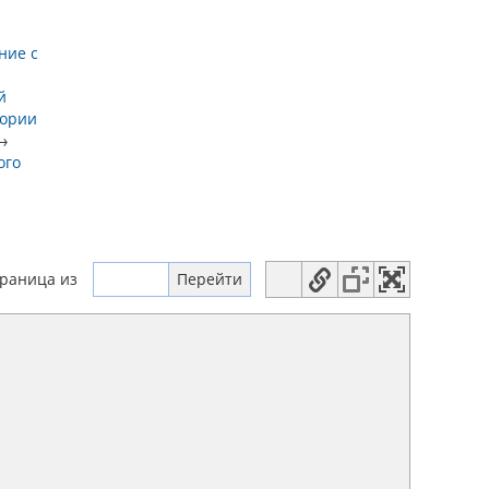
ние с
й
тории
→
ого
траница
из