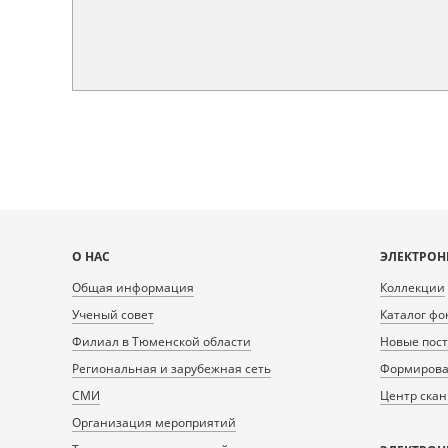
Карта
О НАС
ЭЛЕКТРОН
сайта
Общая информация
Коллекции
Ученый совет
Каталог фо
Филиал в Тюменской области
Новые пос
Региональная и зарубежная сеть
Формирован
СМИ
Центр ска
Организация мероприятий