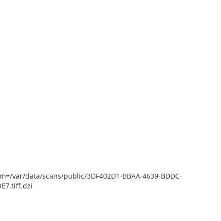
epZoom=/var/data/scans/public/3DF402D1-BBAA-4639-BDDC-
.tiff.dzi