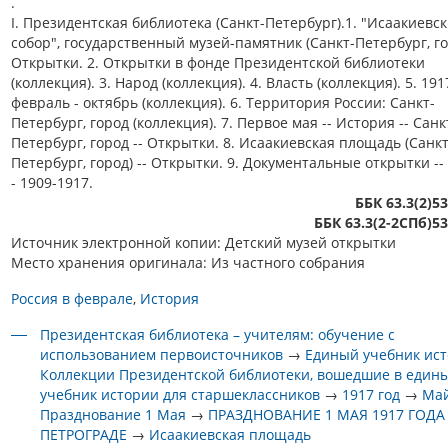
.
I. Президентская библиотека (Санкт-Петербург).1. "Исаакиевс
собор", государственный музей-памятник (Санкт-Петербург, гор
Открытки. 2. Открытки в фонде Президентской библиотеки
(коллекция). 3. Народ (коллекция). 4. Власть (коллекция). 5. 191
февраль - октябрь (коллекция). 6. Территория России: Санкт-
Петербург, город (коллекция). 7. Первое мая -- История -- Санк
Петербург, город -- Открытки. 8. Исаакиевская площадь (Санкт
Петербург, город) -- Открытки. 9. Документальные открытки -- 
- 1909-1917.
ББК 63.3(2)5
ББК 63.3(2-2СПб)5
Источник электронной копии: Детский музей открытки
Место хранения оригинала: Из частного собрания
Россия в феврале
История
Президентская библиотека – учителям: обучение с
использованием первоисточников
→
Единый учебник ис
Коллекции Президентской библиотеки, вошедшие в един
учебник истории для старшеклассников
→
1917 год
→
Ма
Празднование 1 Мая
→
ПРАЗДНОВАНИЕ 1 МАЯ 1917 ГОДА
ПЕТРОГРАДЕ
→
Исаакиевская площадь