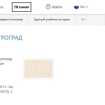
Ru
ск
ТВ канал
Войти
первоисточников
Единый учебник истории
Коллекции През
ТРОГРАД
троград
ные
17 г. На
1917]. 1