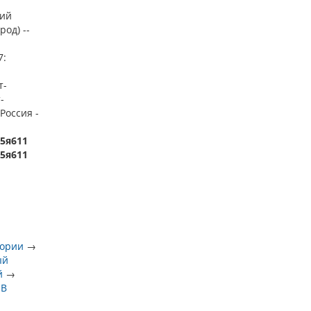
кий
од) --
7:
т-
-
Россия -
35я611
35я611
тории
→
ый
й
→
 В