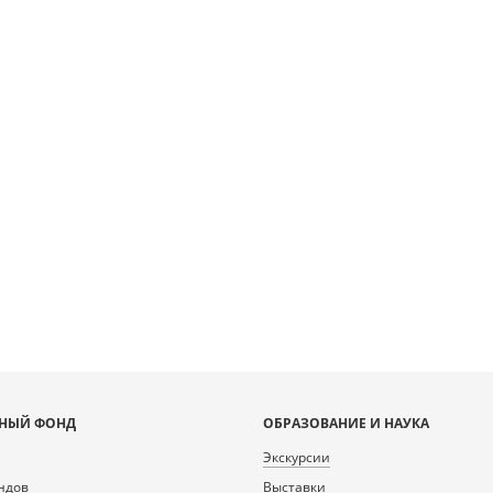
n [object Object]: HTTP 0
g to load TileSource:
rlib.ru/fcgi-bin/iipsrv.fcgi?
ata/scans/public/3DF402D1-
A-4639-BDDC-
7977/257979_doc1_EC53DA3B-
82-E041163C87FC.tiff.dzi
НЫЙ ФОНД
ОБРАЗОВАНИЕ И НАУКА
Экскурсии
ндов
Выставки