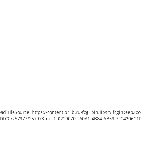
load TileSource: https://content.prlib.ru/fcgi-bin/iipsrv.fcgi?De
DFCC/257977/257978_doc1_0229070F-A0A1-4B84-AB69-7FC4206C1DE7