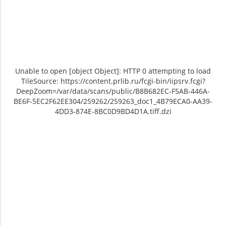
Unable to open [object Object]: HTTP 0 attempting to load
TileSource: https://content.prlib.ru/fcgi-bin/iipsrv.fcgi?
DeepZoom=/var/data/scans/public/B8B682EC-F5AB-446A-
BE6F-5EC2F62EE304/259262/259263_doc1_4B79ECA0-AA39-
4DD3-874E-8BC0D9BD4D1A.tiff.dzi
Unable to open [object Object]: HTTP 0
Unable to open [object Object]: HTTP 0
attempting to load TileSource:
attempting to load TileSource:
https://content.prlib.ru/fcgi-bin/iipsrv.fcgi?
https://content.prlib.ru/fcgi-bin/iipsrv.fcgi?
DeepZoom=/var/data/scans/public/B8B682EC-
DeepZoom=/var/data/scans/public/B8B682EC-
F5AB-446A-BE6F-
F5AB-446A-BE6F-