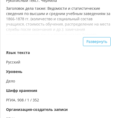
Рукописный текст. Чернила
Заголовок дела также: Ведомости и статистические
сведения по высшим и средним учебным заведениям за
1866-1878 гг. (количество и социальный состав
учащихся, стоимость обучения, распределение на места
службы после окончания и др.); замечания
неустановленного лица к проекту устава Лесного
института (1875 г.); план работы Комиссии по
Развернуть
училищному делу (1873 г.)
Язык текста
Русский
Уровень
Дело
Шифр хранения
РГИА. 908 / 1 / 352
Организация-создатель записи