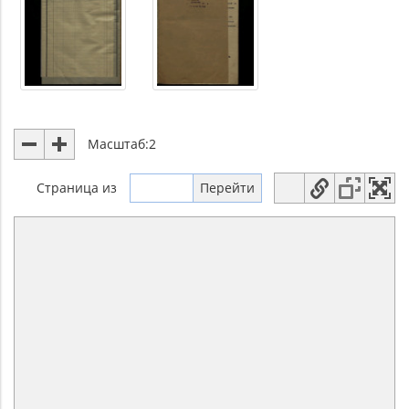
Масштаб:
2
Страница
из