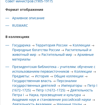
Совет министров (1905-1917)
Формат отображения
Архивное описание
RUSMARC
В коллекциях
Государика
→
Территория России
→
Коллекции
→
Природные богатства России
→
Растительный и
животный мир
→
Растительный мир
→
Архивные
материалы
Президентская библиотека – учителям: обучение с
использованием первоисточников
→
Коллекции
→
Предметы:
→
История
→
Общие коллекции
→
Государственная власть
→
Персоналии
государственных деятелей
→
Императоры
→
Петр I
(1672–1725)
→
Пётр I (1672–1725)
→
Деятельность
Петра I
→
Наука, просвещение и культура
→
Академия наук и становление российской науки
→
Деятельность Академии
→
Научные труды
→