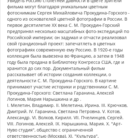
Увидеть Россию столетней давности в цвете зрители
фильма могут благодаря уникальным цветным
фотоснимкам Сергея Михайловича Прокудина-Горского -
одного из основателей цветной фотографии в России. В
первое десятилетие XX века С. М. Прокудин-Горский
предпринял несколько масштабных фото-экспедиций по
Российской империи; он задумал и отчасти реализовал
свой грандиозный проект: запечатлеть в цветных
фотографиях современную ему Россию. В 1920-е годы
коллекция была вывезена во Францию, а затем в 1948
году была продана в Библиотеку Конгресса США, где и
хранится до сих пор. Документальный фильм
рассказывает об истории создания коллекции, о
деятельности С. М. Прокудина-Горского. В картине
принимают участие историки и родственники С. М.
Прокудина-Горского: Светлана Гаранина, Алексей
Логинов, Мария Нарышкина и др .
I. Мелетин, Владимир. II. Мелетина, Ирина. III. Крючков,
Дмитрий. IV. Гаранина, Светлана Петровна. V. Котов,
Александр. VI. Волков, Кирилл. VII. Пчелинцев, Сергей.
VIII. Логинов, Алексей. IX. Нарышкина, Мария. X. "Арт-
Нуво студия", общество с ограниченной
ответственностью (Москва). XI. "Культура",