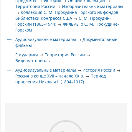
Предметы:
→
История
→
Общие коллекции
→
Территория России
→
Изобразительные материалы
→
Коллекция С. М. Прокудина-Горского из фондов
Библиотеки Конгресса США
→
С. М. Прокудин-
Горский (1863–1944)
→
Фильмы о С. М. Прокудине-
Горском
Аудиовизуальные материалы
→
Документальные
фильмы
Государика
→
Территория России
→
Видеоматериалы
Аудиовизуальные материалы
→
История России
→
Россия в конце XVII – начале XX в.
→
Период
правления Николая II (1894–1917)