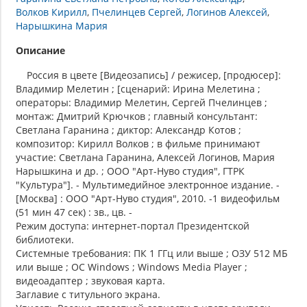
Волков Кирилл
Пчелинцев Сергей
Логинов Алексей
Нарышкина Мария
Описание
Россия в цвете [Видеозапись] / режисер, [продюсер]:
Владимир Мелетин ; [сценарий: Ирина Мелетина ;
операторы: Владимир Мелетин, Сергей Пчелинцев ;
монтаж: Дмитрий Крючков ; главный консультант:
Светлана Гаранина ; диктор: Александр Котов ;
композитор: Кирилл Волков ; в фильме принимают
участие: Светлана Гаранина, Алексей Логинов, Мария
Нарышкина и др. ; ООО "Арт-Нуво студия", ГТРК
"Культура"]. - Мультимедийное электронное издание. -
[Москва] : ООО "Арт-Нуво студия", 2010. -1 видеофильм
(51 мин 47 сек) : зв., цв. -
Режим доступа: интернет-портал Президентской
библиотеки.
Системные требования: ПК 1 ГГц или выше ; ОЗУ 512 МБ
или выше ; ОС Windows ; Windows Media Player ;
видеоадаптер ; звуковая карта.
Заглавие с титульного экрана.