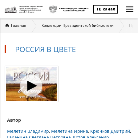
ТВ канал
Вы
Главная
Коллекции Президентской библиотеки
През
здесь
РОССИЯ В ЦВЕТЕ
Автор
Мелетин Владимир
Мелетина Ирина
Крючков Дмитрий
Гаранина Светлана Петровна
Котов Александр