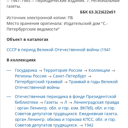
-- 1941-1945 -- Периодические издания. 7. Региональные
газеты.
ББК 63.3(2)622я51
Источник электронной копии: ПБ
Место хранения оригинала: Издательский дом "С.-
Петербургские ведомости"
Объект в каталогах
СССР в период Великой Отечественной войны (1941
В коллекциях
Государика
→
Территория России
→
Коллекции
→
Регионы России
→
Санкт-Петербург
→
Петербургский трамвай
→
Трамвай в годы Великой
Отечественной войны
Отечественная периодика в фонде Президентской
библиотеки
→
Газеты
→
Л
→
Ленинградская правда
: орган Ленингр. обл. и гор. ком. ВКП(б), обл. и гор.
Советов депутатов трудящихся. Ежедневная газета,
орган Ленингр. обкома и горкома КПСС, обл. и гор.
Советов депутатов трудящихся.
→
1942