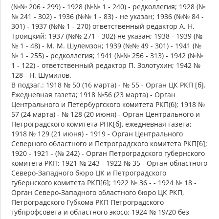
(№№ 206 - 299) - 1928 (№№ 1 - 240) - редколлегия; 1928 (№
№ 241 - 302) - 1936 (№№ 1 - 83) - не указан; 1936 (№№ 84 -
301) - 1937 (№№ 1 - 270) ответственный редактор А. Н.
Троицкий; 1937 (№№ 271 - 302) не указан; 1938 - 1939 (№
№ 1 - 48) - М. М. Шулемзон; 1939 (№№ 49 - 301) - 1941 (№
№ 1 - 255) - редколлегия; 1941 (№№ 256 - 313) - 1942 (№№
1 - 122) - ответственный редактор П. Золотухин; 1942 №
128 - Н. Шумилов.
В подзаг.: 1918 № 50 (16 марта) - № 55 - Орган ЦК РКП [б].
Ежедневная газета; 1918 №56 (23 марта) - Орган
Центрального и Петербургского комитета РКП(б); 1918 №
57 (24 марта) - № 128 (20 июня) - Орган Центрального и
Петроградского комитета РПК[б], ежедневная газета;
1918 № 129 (21 июня) - 1919 - Орган Центрального
Северного областного и Петроградского комитета РКП[б];
1920 - 1921 - (№ 242) - Орган Петроградского губернского
комитета РКП; 1921 № 243 - 1922 № 35 - Орган областного
Северо-Западного бюро ЦК и Петроградского
губернского комитета РКП[б]; 1922 № 36 - - 1924 № 18 -
Орган Северо-Западного областного бюро ЦК РКП,
Петроградского Губкома РКП Петроградского
губпрофсовета и областного экосо; 1924 № 19/20 без