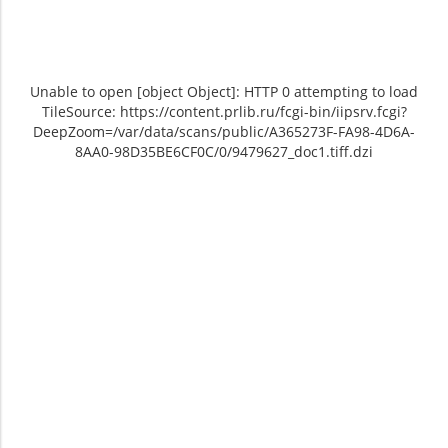
Unable to open [object Object]: HTTP 0 attempting to load
TileSource: https://content.prlib.ru/fcgi-bin/iipsrv.fcgi?
DeepZoom=/var/data/scans/public/A365273F-FA98-4D6A-
8AA0-98D35BE6CF0C/0/9479627_doc1.tiff.dzi
Unable to open [object Object]: HTTP 0
Unable to open [object Object]: HTTP 0
attempting to load TileSource:
attempting to load TileSource:
https://content.prlib.ru/fcgi-bin/iipsrv.fcgi?
https://content.prlib.ru/fcgi-bin/iipsrv.fcgi?
DeepZoom=/var/data/scans/public/A365273F-
DeepZoom=/var/data/scans/public/A365273F-
FA98-4D6A-8AA0-
FA98-4D6A-8AA0-
98D35BE6CF0C/0/9479627_doc1.tiff.dzi
98D35BE6CF0C/0/9479628_doc1.tiff.dzi
1
2