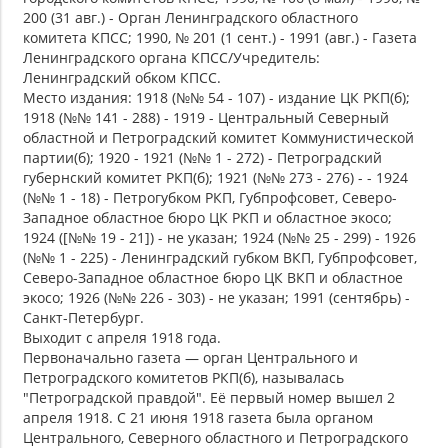
200 (31 авг.) - Орган Ленинградского областного
комитета КПСС; 1990, № 201 (1 сент.) - 1991 (авг.) - Газета
Ленинградского органа КПСС/Учредитель:
Ленинградский обком КПСС.
Место издания: 1918 (№№ 54 - 107) - издание ЦК РКП(б);
1918 (№№ 141 - 288) - 1919 - Центральный Северный
областной и Петроградский комитет Коммунистической
партии(б); 1920 - 1921 (№№ 1 - 272) - Петроградский
губернский комитет РКП(б); 1921 (№№ 273 - 276) - - 1924
(№№ 1 - 18) - Петрогубком РКП, Губпрофсовет, Северо-
Западное областное бюро ЦК РКП и областное экосо;
1924 ([№№ 19 - 21]) - не указан; 1924 (№№ 25 - 299) - 1926
(№№ 1 - 225) - Ленинградский губком ВКП, Губпрофсовет,
Северо-Западное областное бюро ЦК ВКП и областное
экосо; 1926 (№№ 226 - 303) - не указан; 1991 (сентябрь) -
Санкт-Петербург.
Выходит с апреля 1918 года.
Первоначально газета — орган Центрального и
Петроградского комитетов РКП(б), называлась
"Петроградской правдой". Её первый номер вышел 2
апреля 1918. С 21 июня 1918 газета была органом
Центрального, Северного областного и Петроградского