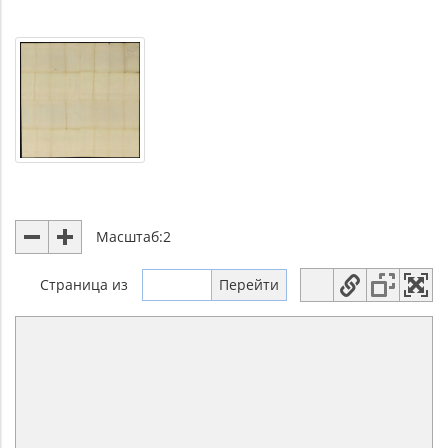
Масштаб:
2
Страница
из