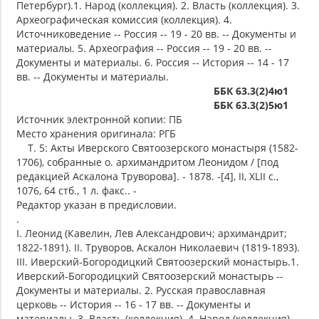
Петербург).1. Народ (коллекция). 2. Власть (коллекция). 3.
Археографическая комиссия (коллекция). 4.
Источниковедение -- Россия -- 19 - 20 вв. -- Документы и
материалы. 5. Археография -- Россия -- 19 - 20 вв. --
Документы и материалы. 6. Россия -- История -- 14 - 17
вв. -- Документы и материалы.
ББК 63.3(2)4ю1
ББК 63.3(2)5ю1
Источник электронной копии: ПБ
Место хранения оригинала: РГБ
Т. 5: Акты Иверского Святоозерского монастыря (1582-
1706), собранные о. архимандритом Леонидом / [под
редакцией Аскалона Труворова]. - 1878. -[4], II, XLII с.,
1076, 64 стб., 1 л. факс.. -
Редактор указан в предисловии.
.
I. Леонид (Кавелин, Лев Александрович; архимандрит;
1822-1891). II. Труворов, Аскалон Николаевич (1819-1893).
III. Иверский-Богородицкий Святоозерский монастырь.1.
Иверский-Богородицкий Святоозерский монастырь --
Документы и материалы. 2. Русская православная
церковь -- История -- 16 - 17 вв. -- Документы и
материалы. 3. Власть (коллекция). 4. Народ (коллекция).