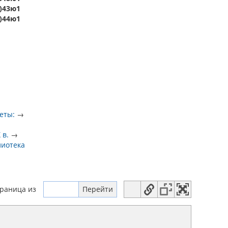
2)43ю1
2)44ю1
еты:
→
 в.
→
лиотека
траница
из