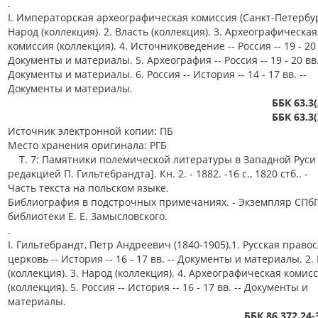
.
I. Императорская археографическая комиссия (Санкт-Петербур
Народ (коллекция). 2. Власть (коллекция). 3. Археографическая
комиссия (коллекция). 4. Источниковедение -- Россия -- 19 - 20 
Документы и материалы. 5. Археография -- Россия -- 19 - 20 вв.
Документы и материалы. 6. Россия -- История -- 14 - 17 вв. --
Документы и материалы.
ББК 63.3
ББК 63.3
Источник электронной копии: ПБ
Место хранения оригинала: РГБ
Т. 7: Памятники полемической литературы в Западной Руси 
редакцией П. Гильтебрандта]. Кн. 2. - 1882. -16 с., 1820 стб.. -
Часть текста на польском языке.
Библиография в подстрочных примечаниях. - Экземпляр СПбГ
библиотеки Е. Е. Замысловского.
.
I. Гильтебрандт, Петр Андреевич (1840-1905).1. Русская право
церковь -- История -- 16 - 17 вв. -- Документы и материалы. 2.
(коллекция). 3. Народ (коллекция). 4. Археографическая комис
(коллекция). 5. Россия -- История -- 16 - 17 вв. -- Документы и
материалы.
ББК 86.372.24