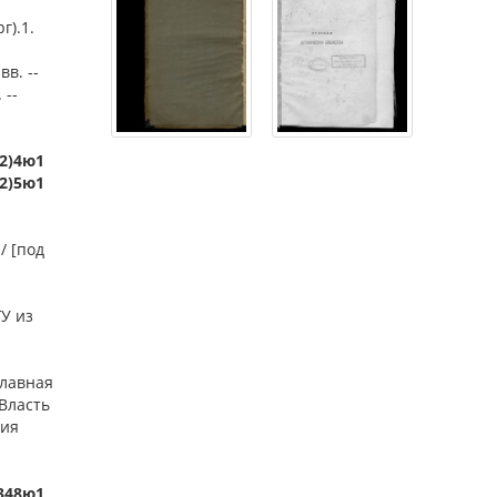
г).1.
вв. --
 --
(2)4ю1
(2)5ю1
/ [под
У из
славная
 Власть
сия
-348ю1