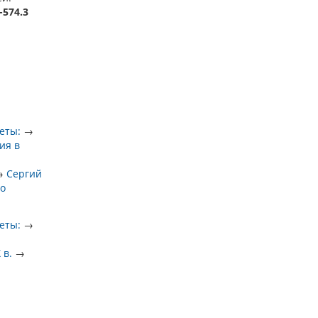
-574.3
еты:
→
ия в
→
Сергий
го
еты:
→
 в.
→