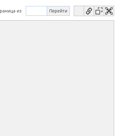
траница
из