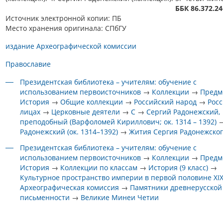
ББК 86.372.24
Источник электронной копии: ПБ
Место хранения оригинала: СПбГУ
издание Археографической комиссии
Православие
Президентская библиотека – учителям: обучение с
использованием первоисточников
→
Коллекции
→
Предм
История
→
Общие коллекции
→
Российский народ
→
Росс
лицах
→
Церковные деятели
→
С
→
Сергий Радонежский,
преподобный (Варфоломей Кириллович; ок. 1314 – 1392)
Радонежский (ок. 1314–1392)
→
Жития Сергия Радонежско
Президентская библиотека – учителям: обучение с
использованием первоисточников
→
Коллекции
→
Предм
История
→
Коллекции по классам
→
История (9 класс)
→
Культурное пространство империи в первой половине XIX
Археографическая комиссия
→
Памятники древнерусской
письменности
→
Великие Минеи Четии