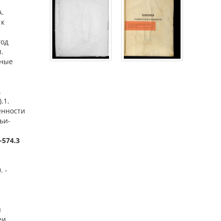
А.
 к
год
.
нные
.
.1.
енности
ьи-
-574.3
. -
я
еи.