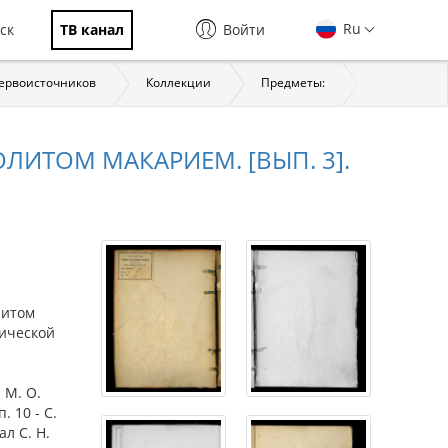
Ru
ск
ТВ канал
Войти
первоисточников
Коллекции
Предметы:
История
ИТОМ МАКАРИЕМ. [ВЫП. 3].
литом
фической
и М. О.
. 10 - С.
ал С. Н.