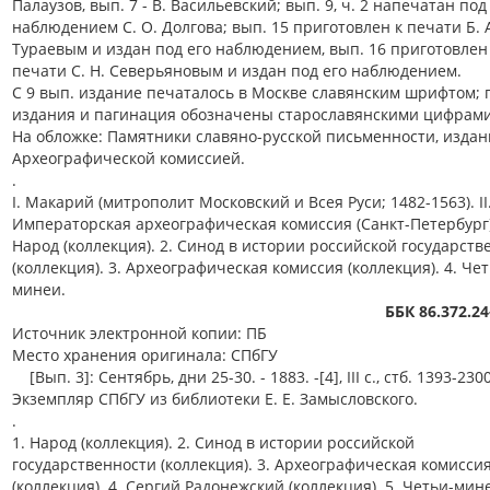
Палаузов, вып. 7 - В. Васильевский; вып. 9, ч. 2 напечатан под
наблюдением С. О. Долгова; вып. 15 приготовлен к печати Б. 
Тураевым и издан под его наблюдением, вып. 16 приготовлен
печати С. Н. Северьяновым и издан под его наблюдением.
С 9 вып. издание печаталось в Москве славянским шрифтом; 
издания и пагинация обозначены старославянскими цифрами
На обложке: Памятники славяно-русской письменности, изда
Археографической комиссией.
.
I. Макарий (митрополит Московский и Всея Руси; 1482-1563). II
Императорская археографическая комиссия (Санкт-Петербург)
Народ (коллекция). 2. Синод в истории российской государств
(коллекция). 3. Археографическая комиссия (коллекция). 4. Чет
минеи.
ББК 86.372.24
Источник электронной копии: ПБ
Место хранения оригинала: СПбГУ
[Вып. 3]: Сентябрь, дни 25-30. - 1883. -[4], III с., стб. 1393-2300
Экземпляр СПбГУ из библиотеки Е. Е. Замысловского.
.
1. Народ (коллекция). 2. Синод в истории российской
государственности (коллекция). 3. Археографическая комисси
(коллекция). 4. Сергий Радонежский (коллекция). 5. Четьи-мин