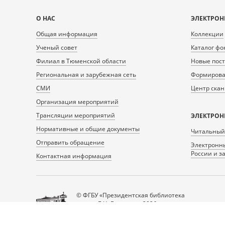
Карта
О НАС
ЭЛЕКТРОН
сайта
Общая информация
Коллекции
Ученый совет
Каталог фо
Филиал в Тюменской области
Новые пос
Региональная и зарубежная сеть
Формирован
СМИ
Центр ска
Организация мероприятий
Трансляции мероприятий
ЭЛЕКТРОН
Нормативные и общие документы
Читальный
Отправить обращение
Электронны
России и з
Контактная информация
© ФГБУ «Президентская библиотека
имени Б.Н. Ельцина», 2026
Все права защищены.