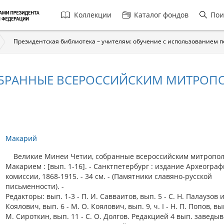
Главная
Коллекции
Каталог фондов
Пои
навигация
Президентская библиотека – учителям: обучение с использованием 
БРАННЫЕ ВСЕРОССИЙСКИМ МИТРОПОЛ
Макарий
Великие Минеи Четии, собранные всероссийским митропо
Макарием : [вып. 1-16]. - Санктпетербург : издание Археогра
комиссии, 1868-1915. - 34 см. - (Памятники славяно-русской
письменности). -
Редакторы: вып. 1-3 - П. И. Савваитов, вып. 5 - С. Н. Палаузов 
Коялович, вып. 6 - М. О. Коялович, вып. 9, ч. I - Н. П. Попов, вып
М. Сироткин, вып. 11 - С. О. Долгов. Редакцией 4 вып. заведыв