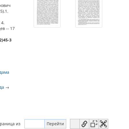
орович
5).1.
 4.
ев -- 17
2)45-3
дама
да
→
траница
из