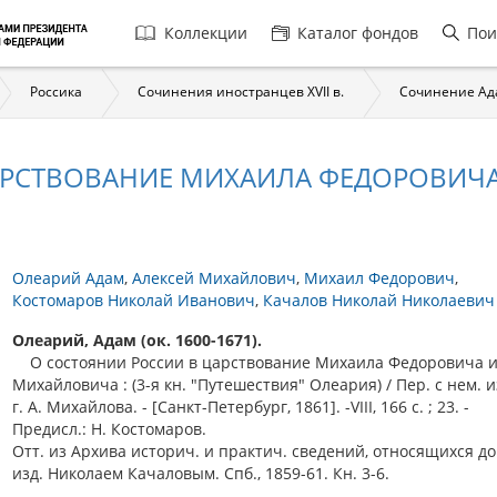
Главная
Коллекции
Каталог фондов
Пои
навигация
Россика
Сочинения иностранцев XVII в.
Сочинение Ад
АРСТВОВАНИЕ МИХАИЛА ФЕДОРОВИЧА
Олеарий Адам
Алексей Михайлович
Михаил Федорович
Костомаров Николай Иванович
Качалов Николай Николаевич
Олеарий, Адам (ок. 1600-1671).
О состоянии России в царствование Михаила Федоровича и
Михайловича : (3-я кн. "Путешествия" Олеария) / Пер. с нем. и
г. А. Михайлова. - [Санкт-Петербург, 1861]. -VIII, 166 с. ; 23. -
Предисл.: Н. Костомаров.
Отт. из Архива историч. и практич. сведений, относящихся до
изд. Николаем Качаловым. Спб., 1859-61. Кн. 3-6.
.