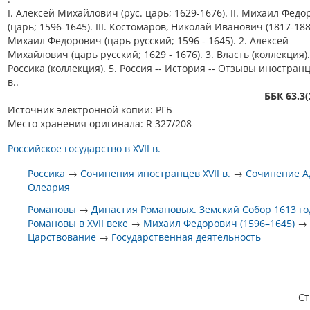
I. Алексей Михайлович (рус. царь; 1629-1676). II. Михаил Фед
(царь; 1596-1645). III. Костомаров, Николай Иванович (1817-188
Михаил Федорович (царь русский; 1596 - 1645). 2. Алексей
Михайлович (царь русский; 1629 - 1676). 3. Власть (коллекция).
Россика (коллекция). 5. Россия -- История -- Отзывы иностранц
в..
ББК 63.3(
Источник электронной копии: РГБ
Место хранения оригинала: R 327/208
Российское государство в XVII в.
Россика
→
Сочинения иностранцев XVII в.
→
Сочинение А
Олеария
Романовы
→
Династия Романовых. Земский Собор 1613 го
Романовы в XVII веке
→
Михаил Федорович (1596–1645)
→
Царствование
→
Государственная деятельность
С