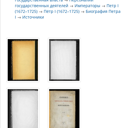
государственных деятелей
→
Императоры
→
Петр I
(1672–1725)
→
Пётр I (1672–1725)
→
Биография Петра
I
→
Источники