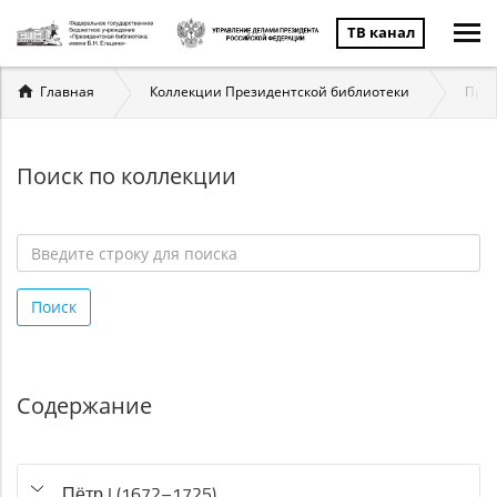
ТВ канал
Вы
Главная
Коллекции Президентской библиотеки
През
здесь
Поиск по коллекции
Введите
строку
Поиск
для
поиска
*
Содержание
Пётр I (1672–1725)