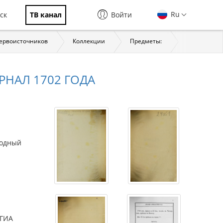
Ru
ск
ТВ канал
Войти
первоисточников
Коллекции
Предметы:
История
НАЛ 1702 ГОДА
ходный
РГИА