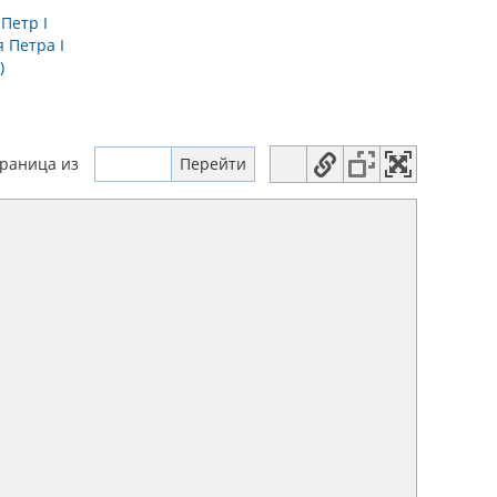
→
Петр I
 Петра I
)
траница
из