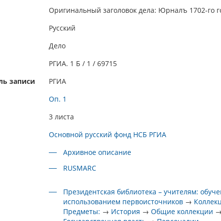
Оригинальный заголовок дела: Юрналъ 1702-го г
Русский
Дело
РГИА. 1 Б / 1 / 69715
ль записи
РГИА
Оп. 1
3 листа
Основной русский фонд НСБ РГИА
Архивное описание
RUSMARC
Президентская библиотека – учителям: обуче
использованием первоисточников
→
Коллек
Предметы:
→
История
→
Общие коллекции