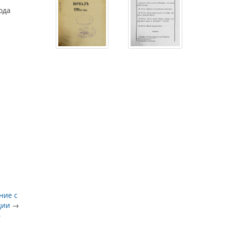
ода
ние с
ции
→
→