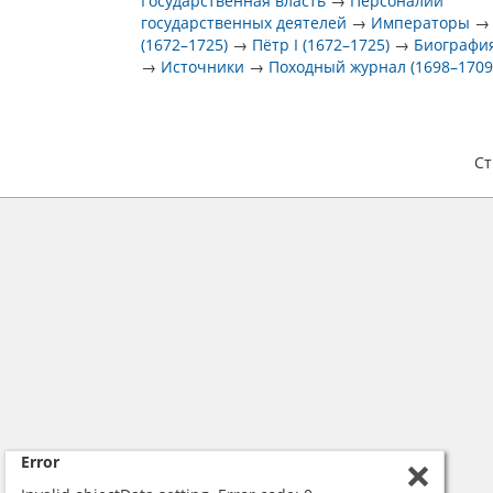
Государственная власть
→
Персоналии
государственных деятелей
→
Императоры
(1672–1725)
→
Пётр I (1672–1725)
→
Биография
→
Источники
→
Походный журнал (1698–1709
С
Error