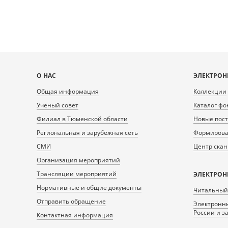
Карта
О НАС
ЭЛЕКТРОН
сайта
Общая информация
Коллекции
Ученый совет
Каталог фо
Филиал в Тюменской области
Новые пос
Региональная и зарубежная сеть
Формирован
СМИ
Центр ска
Организация мероприятий
Трансляции мероприятий
ЭЛЕКТРОН
Нормативные и общие документы
Читальный
Отправить обращение
Электронны
России и з
Контактная информация