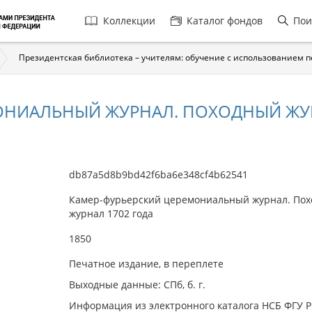
Главная
Коллекции
Каталог фондов
Пои
навигация
Президентская библиотека – учителям: обучение с использованием 
ОНИАЛЬНЫЙ ЖУРНАЛ. ПОХОДНЫЙ ЖУР
db87a5d8b9bd42f6ba6e348cf4b62541
Камер-фурьерский церемониальный журнал. По
журнал 1702 года
1850
Печатное издание, в переплете
Выходные данные: СПб, б. г.
Информация из электронного каталога НСБ ФГУ 