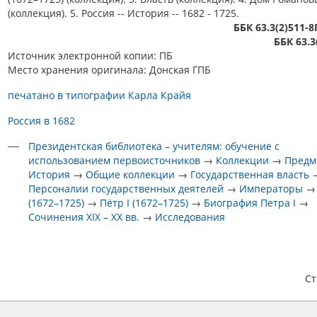
(коллекция). 5. Россия -- История -- 1682 - 1725.
ББК 63.3(2)511-8
ББК 63.3
Источник электронной копии: ПБ
Место хранения оригинала: Донская ГПБ
печатано в типографии Карла Крайя
Россия в 1682
Президентская библиотека – учителям: обучение с
использованием первоисточников
→
Коллекции
→
Предм
История
→
Общие коллекции
→
Государственная власть
Персоналии государственных деятелей
→
Императоры
(1672–1725)
→
Пётр I (1672–1725)
→
Биография Петра I
→
Сочинения XIX – XX вв.
→
Исследования
С