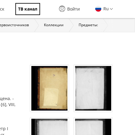
Ru
ск
ТВ канал
Войти
первоисточников
Коллекции
Предметы:
История
ена. -
], VIII,
етр I
ых