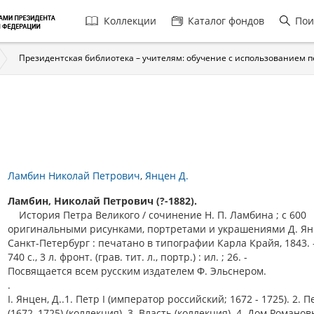
Главная
Коллекции
Каталог фондов
Пои
навигация
Президентская библиотека – учителям: обучение с использованием 
Ламбин Николай Петрович
Янцен Д.
Ламбин, Николай Петрович (?-1882).
История Петра Великого / сочинение Н. П. Ламбина ; с 600
оригинальными рисунками, портретами и украшениями Д. Янц
Санкт-Петербург : печатано в типографии Карла Крайя, 1843. -[6
740 с., 3 л. фронт. (грав. тит. л., портр.) : ил. ; 26. -
Посвящается всем русским издателем Ф. Эльснером.
.
I. Янцен, Д..1. Петр I (император российский; 1672 - 1725). 2. П
(1672–1725) (коллекция). 3. Власть (коллекция). 4. Дом Романов