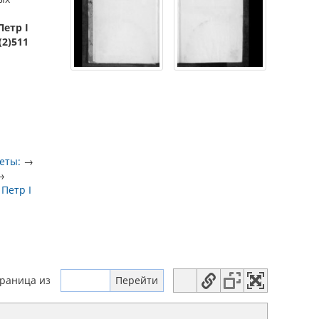
Петр I
(2)511
еты:
→
→
→
Петр I
траница
из