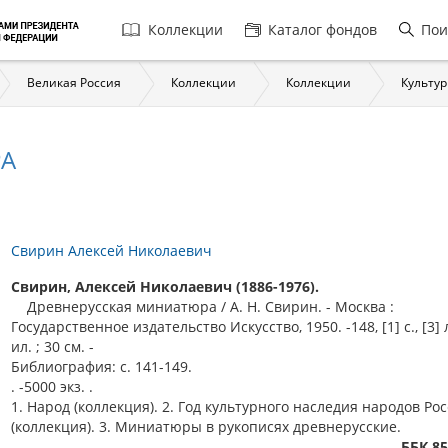
Главная
Коллекции
Каталог фондов
Пои
навигация
Великая Россия
Коллекции
Коллекции
Культур
РА
Свирин Алексей Николаевич
Свирин, Алексей Николаевич (1886-1976).
Древнерусская миниатюра / А. Н. Свирин. - Москва :
Государственное издательство Искусство, 1950. -148, [1] с., [3] л
ил. ; 30 см. -
Библиография: с. 141-149.
. -5000 экз. .
1. Народ (коллекция). 2. Год культурного наследия народов Ро
(коллекция). 3. Миниатюры в рукописях древнерусские.
ББК 85