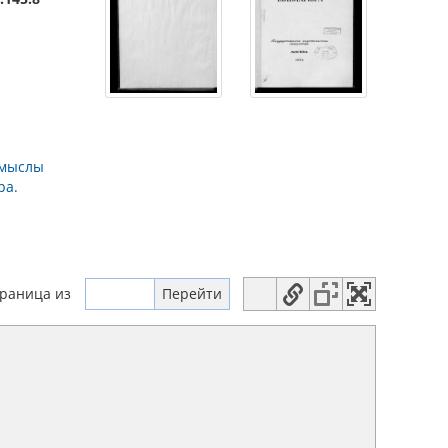
омыслы
ра.
траница
из