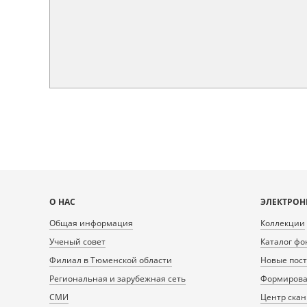
Карта
О НАС
ЭЛЕКТРОН
сайта
Общая информация
Коллекции
Ученый совет
Каталог фо
Филиал в Тюменской области
Новые пос
Региональная и зарубежная сеть
Формирован
СМИ
Центр ска