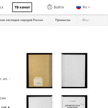
Ru
ск
ТВ канал
Войти
ное наследие народов России
Промыслы
Отдельные пром
. ил. :
ссии
.145.8