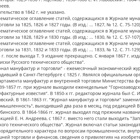
реев.
тельство в 1842 г. не указано.
ематическое оглавление статей, содержащихся в Журнале мун
рговли за 1825, 1826 и 1827 годы. (В изд.: ... 1827, № 12. С. 75-120)
ематическое оглавление статей, содержащихся в Журнале мун
рговли за 1828, 1829 и 1830 годы. (В изд.: ... 1830, № 12. С. 57-107)
ематическое оглавление статей, содержащихся в Журнале мун
рговли за 1831, 1832 и 1833 годы. (В изд.: ... 1833, № 12. С. 71-129)
 г. после выхода Т. 9 издание прекращено. С января 1867 г. изд
иски Русского технического общества".
нал мануфактур и торговли" - ежемесячный экономический жу
дивший в Санкт-Петербурге с 1825 г. Являлся официальным ор
артамента мануфактур и внутренней торговли Министерства ф
39-1857 гг. при журнале выходили еженедельные "Горнозаводск
фактурные известия". В 1850-х гг. редактором журнала был С. И
вский. В 1861-1863 гг. "Журнал мануфактур и торговли" замени
мышленность", выходивший два раза в месяц, под редакцией В.
бинского. В 1864-1866 гг. журнал выходил под прежним назван
кцией Е. Н. Андреева, с 1867 г. вместо него стали выходить "За
кого технического общества". Журнал включал статьи законода
порядительного характера по вопросам промышленности, внут
ней торговли и финансов, сведения о привилегиях на изобрет