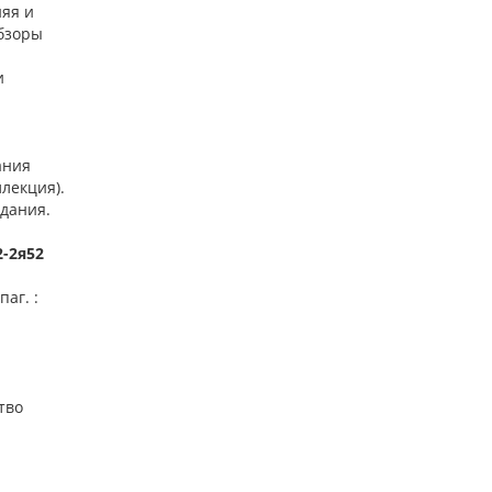
няя и
обзоры
и
ания
ллекция).
здания.
2-2я52
паг. :
тво