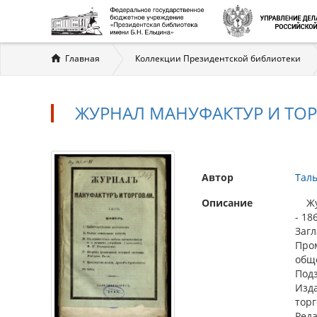
Вы
Главная
Коллекции Президентской библиотеки
здесь
ЖУРНАЛ МАНУФАКТУР И ТОРГ
Автор
Таль
Описание
Журн
- 18
Загл
Пром
общ
Подз
Изд
торг
Реда