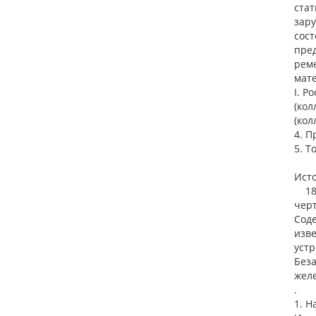
стат
зару
сост
пред
реме
мат
I. Р
(ко
(кол
4. П
5. Т
Ист
1860
черт.
Сод
изв
устр
Беза
желе
.
1. Н