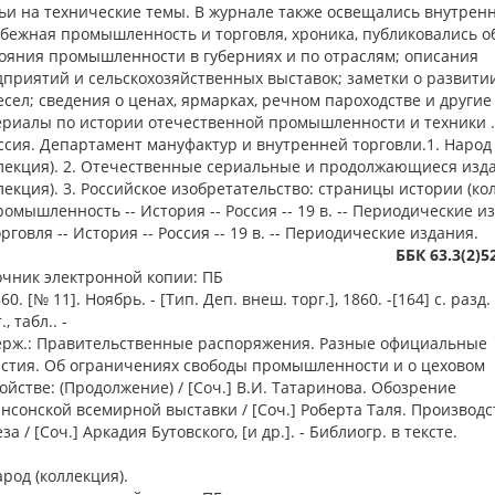
ьи на технические темы. В журнале также освещались внутрен
бежная промышленность и торговля, хроника, публиковались 
ояния промышленности в губерниях и по отраслям; описания
приятий и сельскохозяйственных выставок; заметки о развити
сел; сведения о ценах, ярмарках, речном пароходстве и другие
ериалы по истории отечественной промышленности и техники .
оссия. Департамент мануфактур и внутренней торговли.1. Народ
ллекция). 2. Отечественные сериальные и продолжающиеся изд
лекция). 3. Российское изобретательство: страницы истории (ко
ромышленность -- История -- Россия -- 19 в. -- Периодические и
орговля -- История -- Россия -- 19 в. -- Периодические издания.
ББК 63.3(2)5
очник электронной копии: ПБ
. [№ 11]. Ноябрь. - [Тип. Деп. внеш. торг.], 1860. -[164] с. разд. 
, табл.. -
ерж.: Правительственные распоряжения. Разные официальные
естия. Об ограничениях свободы промышленности и о цеховом
ойстве: (Продолжение) / [Соч.] В.И. Татаринова. Обозрение
нсонской всемирной выставки / [Соч.] Роберта Таля. Производс
за / [Соч.] Аркадия Бутовского, [и др.]. - Библиогр. в тексте.
арод (коллекция).