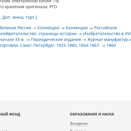
очник электронной копии: ПБ
то хранения оригинала: РГО
. Деп. внеш. торг.]
Великая Россия
→
Коллекции
→
Коллекции
→
Российское
изобретательство: страницы истории
→
Изобретательство в XVII
начале XX в.
→
Периодические издания
→
Журнал мануфактур 
торговли. Санкт-Петербург, 1825-1860, 1864-1867.
→
1860
НЫЙ ФОНД
ОБРАЗОВАНИЕ И НАУКА
Экскурсии