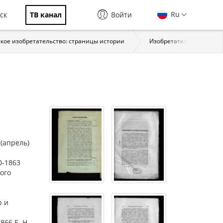
Ru
ск
ТВ канал
Войти
кое изобретательство: страницы истории
Изобретательство в XVIII 
 (апрель)
0-1863
ого
р и
866 Е. Н.