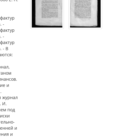
афактур
. -
афактур
. -
афактур
. - В
аются:
рнал,
ганом
инансов.
ие и
.
л журнал
 И.
ием под
писки
тельно-
ренней и
ения и