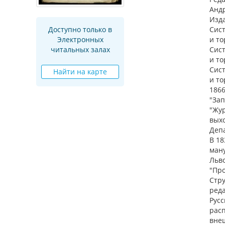
Анд
Изда
Сист
Доступно только в
и то
Электронных
Сист
читальных залах
и то
Сист
Найти на карте
и то
1866
"Зап
"Жур
выхо
Деп
В 18
ману
Льво
"Про
Стру
реда
Русс
рас
внеш