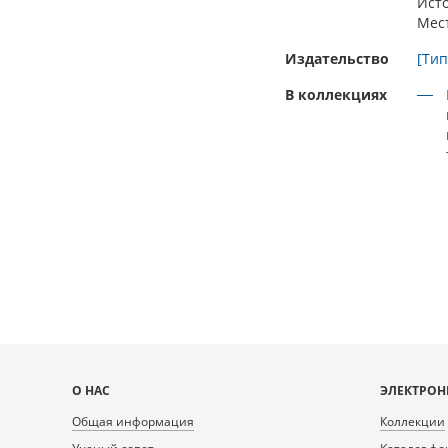
Ист
Мес
Издательство
[Тип
В коллекциях
Карта
О НАС
ЭЛЕКТРОН
сайта
Общая информация
Коллекции