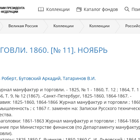
Главная
Коллекции
Каталог фондов
Пои
навигация
Великая Россия
Коллекции
Коллекции
Российс
ОВЛИ. 1860. [№ 11]. НОЯБРЬ
 Роберт
Бутовский Аркадий
Татаринов В.И.
ал мануфактур и торговли. - 1825, № 1 - 1860, Т. 12 ; 1864, Т. 1
66, Т. 9, № 12 (1867). -Санкт-Петербург, 1825-1860, 1864-1867. -
авия: 1825-1860, 1864-1866 Журнал мануфактур и торговли ; 186
ышленность ; с 1867 г. заменен на: Записки Русского техническ
ества.
аголовки: 1861-1863 Журнал мануфактур и торговли ; 1864-1866
ание при Министерстве финансов (по Департаменту мануфакту
овли).
кторы: 1825-1850 Г. Яценков ; 1850-1860 С. И. Львовский ; 1864-1