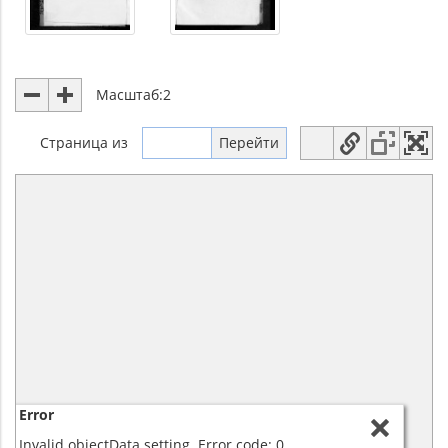
Масштаб:
2
Страница
из
Error
Invalid objectData setting. Error code: 0