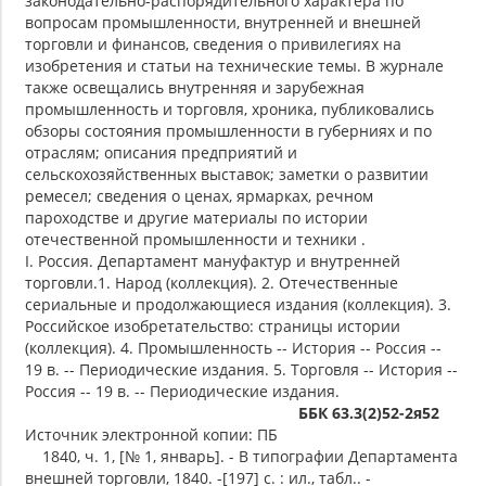
законодательно-распорядительного характера по
вопросам промышленности, внутренней и внешней
торговли и финансов, сведения о привилегиях на
изобретения и статьи на технические темы. В журнале
также освещались внутренняя и зарубежная
промышленность и торговля, хроника, публиковались
обзоры состояния промышленности в губерниях и по
отраслям; описания предприятий и
сельскохозяйственных выставок; заметки о развитии
ремесел; сведения о ценах, ярмарках, речном
пароходстве и другие материалы по истории
отечественной промышленности и техники .
I. Россия. Департамент мануфактур и внутренней
торговли.1. Народ (коллекция). 2. Отечественные
сериальные и продолжающиеся издания (коллекция). 3.
Российское изобретательство: страницы истории
(коллекция). 4. Промышленность -- История -- Россия --
19 в. -- Периодические издания. 5. Торговля -- История --
Россия -- 19 в. -- Периодические издания.
ББК 63.3(2)52-2я52
Источник электронной копии: ПБ
1840, ч. 1, [№ 1, январь]. - В типографии Департамента
внешней торговли, 1840. -[197] с. : ил., табл.. -