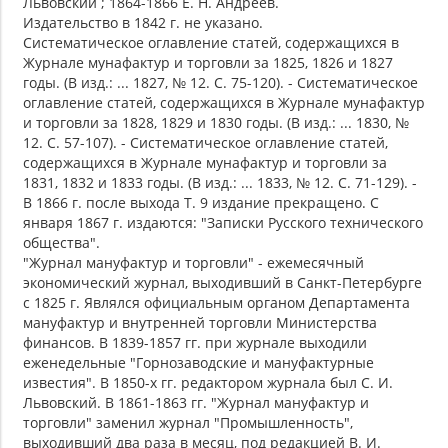
Львовский ; 1864-1866 Е. Н. Андреев.
Издательство в 1842 г. не указано.
Систематическое оглавление статей, содержащихся в
Журнале мунафактур и торговли за 1825, 1826 и 1827
годы. (В изд.: ... 1827, № 12. С. 75-120). - Систематическое
оглавление статей, содержащихся в Журнале мунафактур
и торговли за 1828, 1829 и 1830 годы. (В изд.: ... 1830, №
12. С. 57-107). - Систематическое оглавление статей,
содержащихся в Журнале мунафактур и торговли за
1831, 1832 и 1833 годы. (В изд.: ... 1833, № 12. С. 71-129). -
В 1866 г. после выхода Т. 9 издание прекращено. С
января 1867 г. издаются: "Записки Русского технического
общества".
"Журнал мануфактур и торговли" - ежемесячный
экономический журнал, выходивший в Санкт-Петербурге
с 1825 г. Являлся официальным органом Департамента
мануфактур и внутренней торговли Министерства
финансов. В 1839-1857 гг. при журнале выходили
еженедельные "Горнозаводские и мануфактурные
известия". В 1850-х гг. редактором журнала был С. И.
Львовский. В 1861-1863 гг. "Журнал мануфактур и
торговли" заменил журнал "Промышленность",
выходивший два раза в месяц, под редакцией В. И.