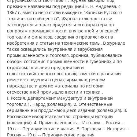
Струбинского. В 1864-1866 гг. журнал выходил под
прежним названием под редакцией Е. Н. Андреева, с
1867 г. вместо него стали выходить "Записки Русского
технического общества". Журнал включал статьи
законодательно-распорядительного характера по
вопросам промышленности, внутренней и внешней
торговли и финансов, сведения о привилегиях на
изобретения и статьи на технические темы. В журнале
также освещались внутренняя и зарубежная
промышленность и торговля, хроника, публиковались
обзоры состояния промышленности в губерниях и по
отраслям; описания предприятий и
сельскохозяйственных выставок; заметки о развитии
ремесел; сведения о ценах, ярмарках, речном
пароходстве и другие материалы по истории
отечественной промышленности и техники .
I. Россия. Департамент мануфактур и внутренней
торговли.1. Народ (коллекция). 2. Отечественные
сериальные и продолжающиеся издания (коллекция). 3.
Российское изобретательство: страницы истории
(коллекция). 4. Промышленность -- История -- Россия --
19 в. -- Периодические издания. 5. Торговля -- История --
Россия -- 19 в. -- Периодические издания.