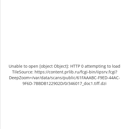
Unable to open [object Object]: HTTP 0 attempting to load
TileSource: https://content.prlib.ru/fcgi-bin/iipsrv.fcgi?
DeepZoom=/var/data/scans/public/61FAAABC-F9ED-44AC-
9F6D-7BBDB122902D/0/346017_doc1.tiff.dzi