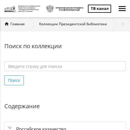
ТВ канал
Вы
Главная
Коллекции Президентской библиотеки
През
здесь
Поиск по коллекции
Введите
строку
Поиск
для
поиска
*
Содержание
Российское казачество