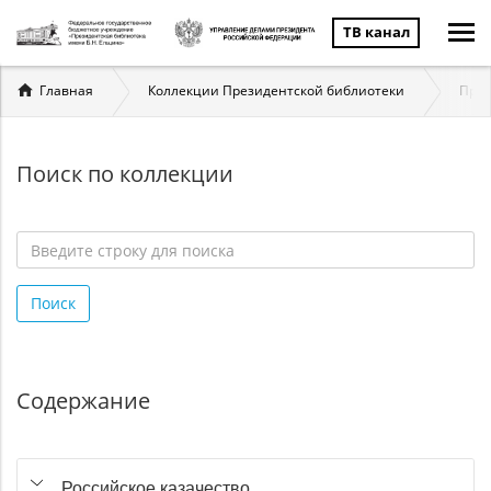
ТВ канал
Вы
Главная
Коллекции Президентской библиотеки
През
здесь
Поиск по коллекции
Введите
строку
Поиск
для
поиска
*
Содержание
Российское казачество