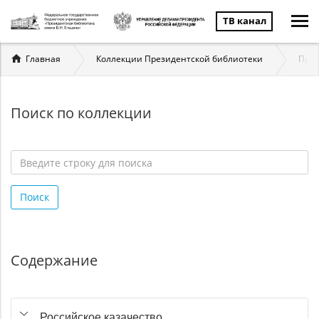
ТВ канал
Вы
Главная
Коллекции Президентской библиотеки
През
здесь
Поиск по коллекции
Введите
строку
Поиск
для
поиска
*
Содержание
Российское казачество