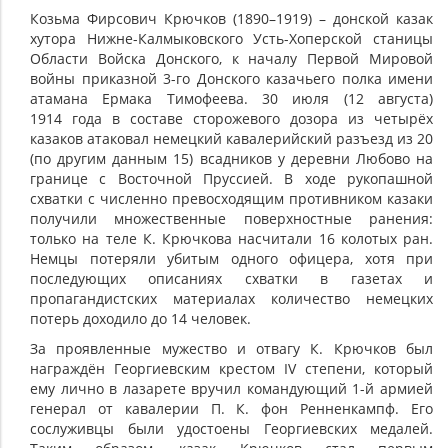
Козьма Фирсович Крючков (1890–1919) – донской казак
хутора Нижне-Калмыковского Усть-Хоперской станицы
Области Войска Донского, к началу Первой Мировой
войны приказной 3-го Донского казачьего полка имени
атамана Ермака Тимофеева. 30 июля (12 августа)
1914 года в составе сторожевого дозора из четырёх
казаков атаковал немецкий кавалерийский разъезд из 20
(по другим данным 15) всадников у деревни Любово на
границе с Восточной Пруссией. В ходе рукопашной
схватки с численно превосходящим противником казаки
получили множественные поверхностные ранения:
только на теле К. Крючкова насчитали 16 колотых ран.
Немцы потеряли убитым одного офицера, хотя при
последующих описаниях схватки в газетах и
пропагандистских материалах количество немецких
потерь доходило до 14 человек.
За проявленные мужество и отвагу К. Крючков был
награждён Георгиевским крестом IV степени, который
ему лично в лазарете вручил командующий 1-й армией
генерал от кавалерии П. К. фон Ренненкампф. Его
сослуживцы были удостоены Георгиевских медалей.