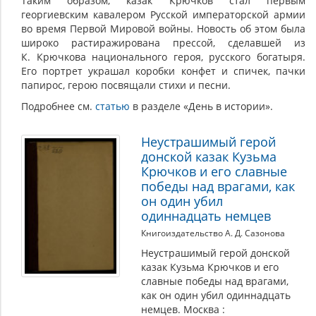
Таким образом, казак Крючков стал первым
георгиевским кавалером Русской императорской армии
во время Первой Мировой войны. Новость об этом была
широко растиражирована прессой, сделавшей из
К. Крючкова национального героя, русского богатыря.
Его портрет украшал коробки конфет и спичек, пачки
папирос, герою посвящали стихи и песни.
Подробнее см.
статью
в разделе «День в истории».
Неустрашимый герой
донской казак Кузьма
Крючков и его славные
победы над врагами, как
он один убил
одиннадцать немцев
Книгоиздательство А. Д. Сазонова
Неустрашимый герой донской
казак Кузьма Крючков и его
славные победы над врагами,
как он один убил одиннадцать
немцев. Москва :