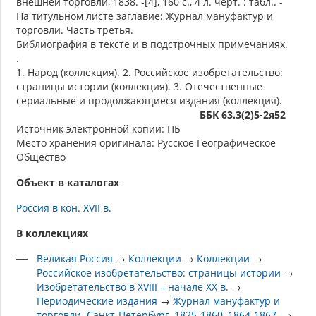
внешней торговли, 1838. -[4], 160 с., 4 л. черт. : табл.. -
На титульном листе заглавие: Журнал мануфактур и
торговли. Часть третья.
Библиография в тексте и в подстрочных примечаниях.
.
1. Народ (коллекция). 2. Российское изобретательство:
страницы истории (коллекция). 3. Отечественные
сериальные и продолжающиеся издания (коллекция).
ББК 63.3(2)5-2я52
Источник электронной копии: ПБ
Место хранения оригинала: Русское Географическое
Общество
Объект в каталогах
Россия в кон. XVII в.
В коллекциях
Великая Россия
→
Коллекции
→
Коллекции
→
Российское изобретательство: страницы истории
→
Изобретательство в XVIII – начале XX в.
→
Периодические издания
→
Журнал мануфактур и
торговли. Санкт-Петербург, 1825-1860, 1864-1867.
→